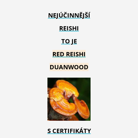
NEJÚČINNĚJŠÍ
REISHI
TO JE
RED REIS
HI
DUANWOOD
S CERTIFIKÁTY