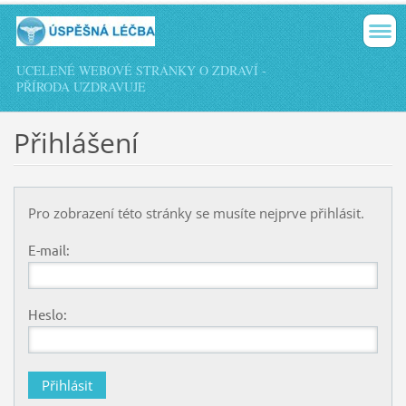
UCELENÉ WEBOVÉ STRÁNKY O ZDRAVÍ -
PŘÍRODA UZDRAVUJE
Přihlášení
Pro zobrazení této stránky se musíte nejprve přihlásit.
E-mail:
Heslo: