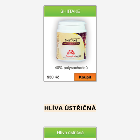
HLÍVA ÚSTŘIČNÁ