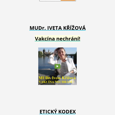
MUDr. IVETA
KŘÍŽOVÁ
Vakcína nechrání!
ETICKÝ KODEX