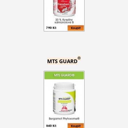
®
MTS GUARD