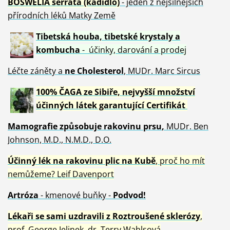
BOSWELIA serrata (kadidlo)
- jeden z nejsilnějších
přírodních léků Matky Země
Tibetská houba, tibetské
krystaly
a
kombucha
- účinky, darování a prodej
Léčte záněty a
ne Cholesterol
, MUDr. Marc Sircus
100% ČAGA ze Sibiře, nejvyšší množství
účinných látek garantující Certifikát
Mamografie způsobuje rakovinu prsu
,
MUDr. Ben
Johnson, M.D., N.M.D., D.O.
Účinný
lék na
rakovinu plic na Kubě
, proč ho mít
nemůžeme?
Leif Davenport
Artróza
- kmenové buňky -
Podvod!
Lékaři se sami uzdravili z Roztroušené sklerózy
,
prof. George Jelinek, dr. Terry Wahlsová