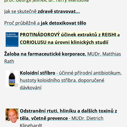
Jak se skutečně
zdravě
stravovat...
Proč průběžně a
jak detoxikovat tělo
PROTINÁDOROVÝ účinek extraktů z REISHI
a
CORIOLUSU
na úrovni klinických studií
Žaloba
na farmaceutické korporace,
MUDr. Matthias
Rath
Koloidní stříbro
- účinné přírodní antibiotikum,
hustoty koloidního stříbra, doporučené
dávkování
Odstranění rtuti, hliníku a dalších toxinů z
těla, včetně p
revence
- MUDr. Dietrich
Klinghardt