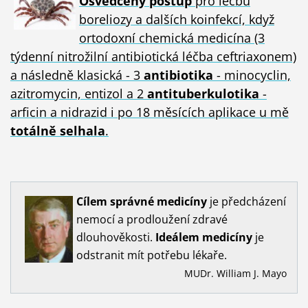
Osvědčený postup
pro léčbu
boreliozy a dalších koinfekcí, když
ortodoxní chemická medicína (3
týdenní nitrožilní antibiotická léčba ceftriaxonem)
a následně klasická - 3
antibiotika
- minocyclin,
azitromycin, entizol a 2
antituberkulotika
-
arficin a nidrazid i po 18 měsících aplikace u mě
totálně selhala
.
Cílem
správné
medicíny
je předcházení
nemocí a prodloužení zdravé
dlouhověkosti.
Ideálem
medicíny
je
odstranit mít potřebu lékaře.
MUDr. William J. Mayo