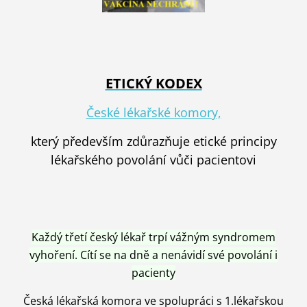
ETICKÝ KODEX
České lékařské komory,
který především zdůrazňuje etické principy
lékařského povolání vůči pacientovi
Každý třetí český lékař trpí vážným syndromem
vyhoření. Cítí se na dně a nenávidí své povolání i
pacienty
Česká lékařská komora ve spolupráci s 1.lékařskou