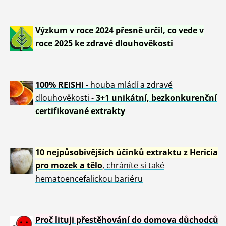
Výzkum v roce 2024 přesně určil, co vede v
roce 2025 ke zdravé dlouhověkosti
100% REISHI
- houba mládí a zdravé
dlou
h
ověkosti -
3+1 unikátní, bezkonkurenční
certifikované extrakty
10 nejpůsobivějších účinků extraktu z Hericia
pro mozek a tělo
, chráníte si také
hematoencefalickou bariéru
Proč lituji přestěhování do domova důchodců