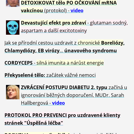
DETOXIKOVAT tělo PO OČKOVÁNÍ mRNA
vakcínou
(protokol) -
video
Devastující efekt pro zdraví
-
glutaman sodný,
aspartam a další excitotoxiny
Jak se přírodní cestou uzdravit z
chronické
Boreliózy
,
Chlamydiózy, EB virózy
...
únavového syndromu
CORDYCEPS
-
silná imunita a nárůst energie
Překyselené tělo:
začátek vážné nemoci
ZVRÁCE
NÍ POSTUPU DIABETU 2. typu
začíná u
ignorování běžných doporučení, MUDr. Sarah
Hallbergová -
video
PROTOKOL PRO PREVENCI pro uzdravené klienty
stránek "Úspěšná léčba"