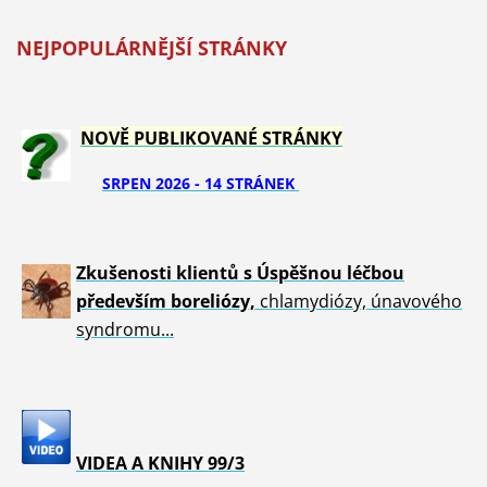
NEJPOPULÁRNĚJŠÍ STRÁNKY
NOVĚ PUBLIKOVANÉ STRÁNKY
SRPEN 2026 - 14 STRÁNEK
Zkušenosti klientů s Úspěšnou léčbou
především boreliózy,
chlamydiózy, únavového
syndromu...
VIDEA A KNIHY 99/3