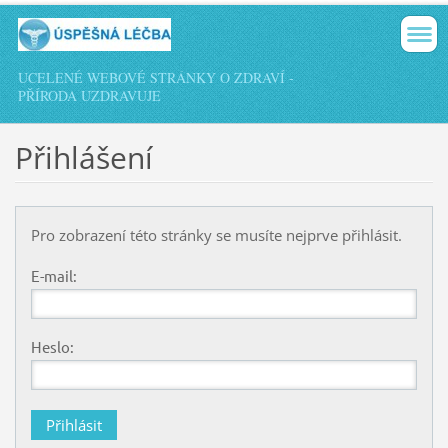
UCELENÉ WEBOVÉ STRÁNKY O ZDRAVÍ -
PŘÍRODA UZDRAVUJE
Přihlášení
Pro zobrazení této stránky se musíte nejprve přihlásit.
E-mail:
Heslo: