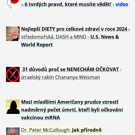
– 6 tvrdých pravd, které musíte vědět!
-
video
Nejlepší DIETY pro celkové zdraví v roce 2024 -
středomořská, DASH a MIND -
U.S. News &
World Report
31 důvod
ů proč se NENECHÁM OČKOVAT
-
izraelský rabín Chananya Weisman
Mezi mladšími Američany prudce vzrostl
nadměrný počet úmrtí, kteří byli očkováni
vakcínou mRNA
Dr. Peter
McCullough:
Jak přírodně