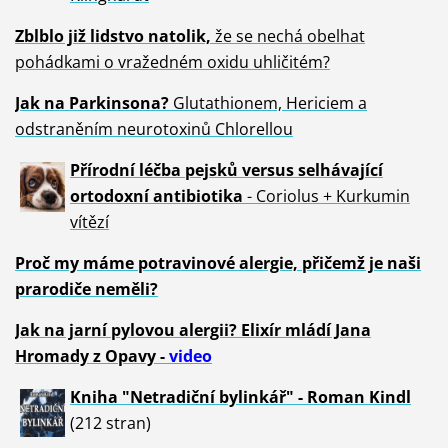
Zblblo již lidstvo natolik,
že se nechá obelhat
pohádkami o vražedném oxidu uhličitém?
Jak na Parkinsona?
Glutathionem, Hericiem a
odstraněním neurotoxinů Chlorellou
Přírodní léčba pejsků versus selhávající
ortodoxní antibiotika
- Coriolus + Kurkumin
vítězí
Proč my máme potravinové alergie, přičemž je naši
prarodiče neměli?
Jak na jarní pylovou alergii? Elixír mládí Jana
Hromady z Opavy -
video
Kniha "Netradiční bylinkář" - Roman Kindl
(212 stran)