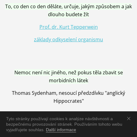
To, co den co den děláte, určuje, jakým způsobem a jak
dlouho budete žít
Prof. dr. Kurt Tepperwein
základy odkyselení organismu
Nemoc není nic jiného, než pokus těla zbavit se
morbidních látek
Thomas Sydenham, nesoucí předzdívku "anglický
Hippocrates"
Tyto stránky používají cookies k analýze návštěvnosti a
bezpečnému provozování stránek. Používáním tohoto webu
vyjadřujete souhlas.
Další informace
Nemoc je vyléčena jen pomocí Přírody, neutralizací a