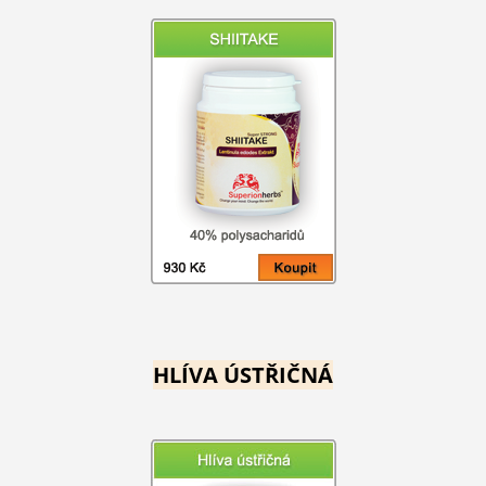
HLÍVA ÚSTŘIČNÁ