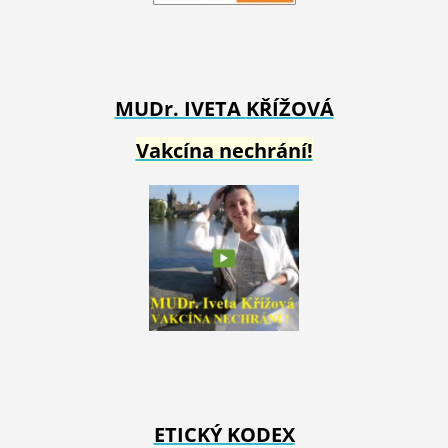
MUDr. IVETA
KŘÍŽOVÁ
Vakcína nechrání!
ETICKÝ KODEX