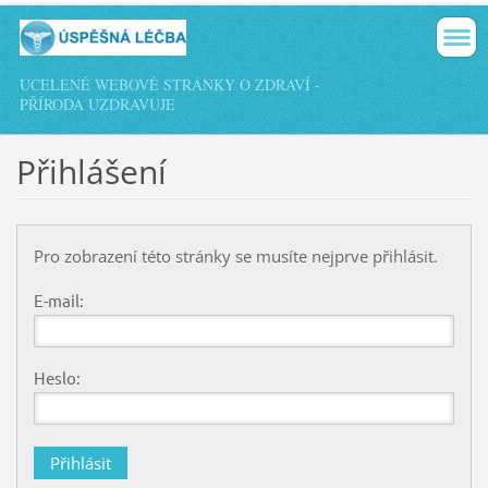
UCELENÉ WEBOVÉ STRÁNKY O ZDRAVÍ -
PŘÍRODA UZDRAVUJE
Přihlášení
Pro zobrazení této stránky se musíte nejprve přihlásit.
E-mail:
Heslo: