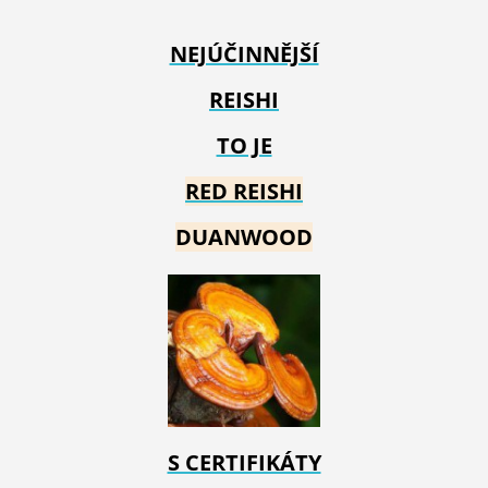
NEJÚČINNĚJŠÍ
REISHI
TO JE
RED REIS
HI
DUANWOOD
S CERTIFIKÁTY