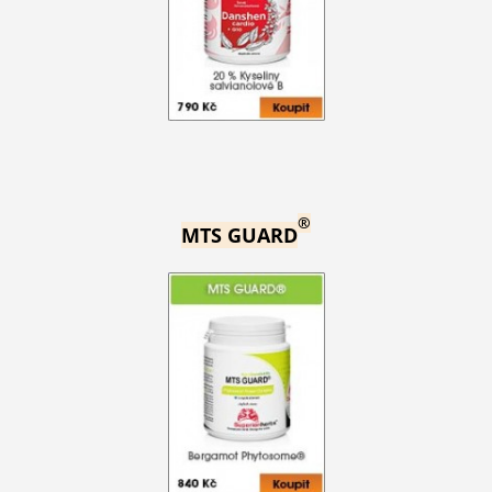
®
MTS GUARD