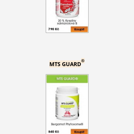
®
MTS GUARD