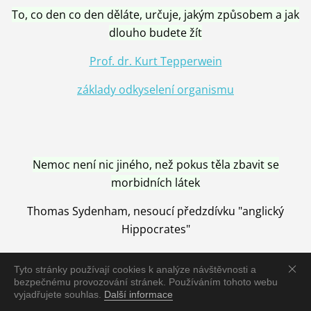
To, co den co den děláte, určuje, jakým způsobem a jak
dlouho budete žít
Prof. dr. Kurt Tepperwein
základy odkyselení organismu
Nemoc není nic jiného, než pokus těla zbavit se
morbidních látek
Thomas Sydenham, nesoucí předzdívku "anglický
Hippocrates"
Tyto stránky používají cookies k analýze návštěvnosti a
bezpečnému provozování stránek. Používáním tohoto webu
vyjadřujete souhlas.
Další informace
Nemoc je vyléčena jen pomocí Přírody, neutralizací a