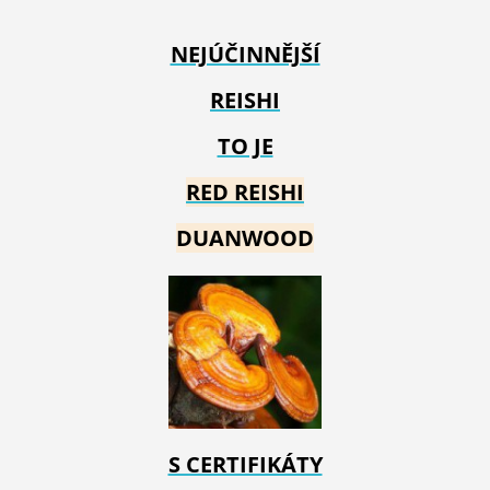
NEJÚČINNĚJŠÍ
REISHI
TO JE
RED REIS
HI
DUANWOOD
S CERTIFIKÁTY