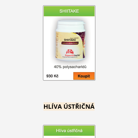
HLÍVA ÚSTŘIČNÁ