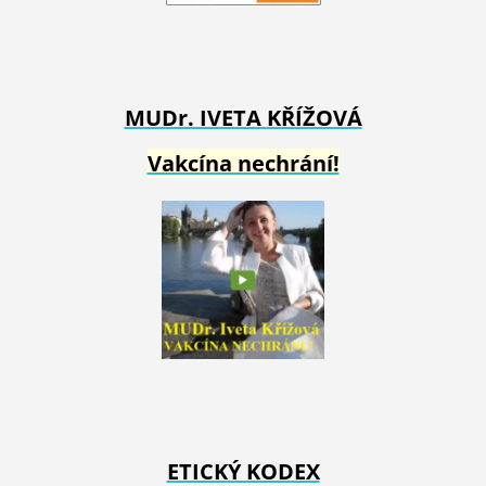
MUDr. IVETA
KŘÍŽOVÁ
Vakcína nechrání!
ETICKÝ KODEX