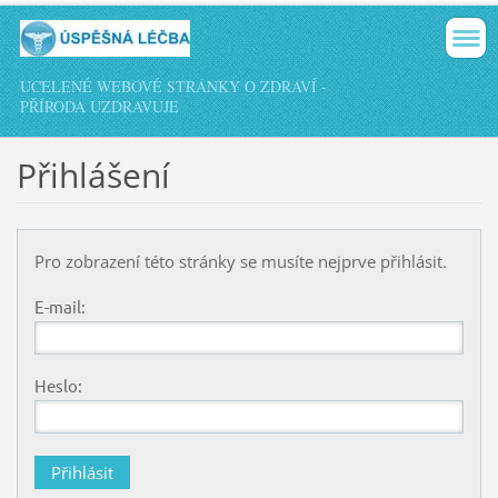
UCELENÉ WEBOVÉ STRÁNKY O ZDRAVÍ -
PŘÍRODA UZDRAVUJE
Přihlášení
Pro zobrazení této stránky se musíte nejprve přihlásit.
E-mail:
Heslo: