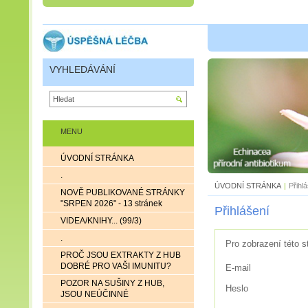
VYHLEDÁVÁNÍ
MENU
ÚVODNÍ STRÁNKA
.
ÚVODNÍ STRÁNKA
|
Přihl
NOVĚ PUBLIKOVANÉ STRÁNKY
"SRPEN 2026" - 13 stránek
Přihlášení
VIDEA/KNIHY... (99/3)
.
Pro zobrazení této s
PROČ JSOU EXTRAKTY Z HUB
DOBRÉ PRO VAŠI IMUNITU?
E-mail
POZOR NA SUŠINY Z HUB,
Heslo
JSOU NEÚČINNÉ