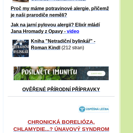
Proč my máme potravinové alergie, přičemž
je naši prarodiče neměli?
Jak na jarní pylovou alergii? Elixír mládí
Jana Hromady z Opavy -
video
Kniha "Netradiční bylinkář" -
Roman Kindl
(212 stran)
OVĚŘENÉ PŘÍRODNÍ PŘÍPRAVKY
CHRONICKÁ BORELIÓZA,
CHLAMYDIE...? ÚNAVOVÝ SYNDROM