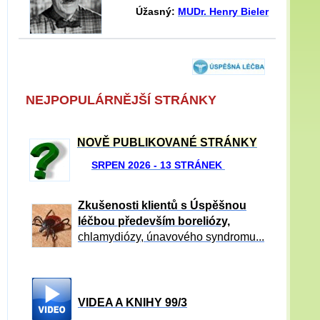
Úžasný:
MUDr. Henry Bieler
NEJPOPULÁRNĚJŠÍ STRÁNKY
NOVĚ PUBLIKOVANÉ STRÁNKY
SRPEN 2026 - 13 STRÁNEK
Zkušenosti klientů s Úspěšnou
léčbou především boreliózy,
chlamydiózy, únavového syndromu...
VIDEA A KNIHY 99/3