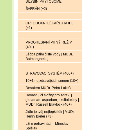
SILYBIN PHYTOSOME
ŠAFRÁN (+2)
.
ORTODOXNÍ LÉKAŘI UTAJUJÍ
(+1)
.
PROGRESIVNÍ PITNÝ REŽIM
(40+)
Léčba pitím čisté vody | MUDr.
Batmanghelidj
.
STRAVOVACÍ SYSTÉM (400+)
10+1 nejzdravějších semen (10+)
Desatero MUDr. Petra Lukeše
Devastující složky pro zdraví |
glutaman, aspartam, excitotoxiny |
MUDr. Russell Blaylock (40+)
Jídlo je tvůj nejlepší lék | MUDr.
Henry Bieler (+3)
Lži o potravinách | Miroslav
Spišiak