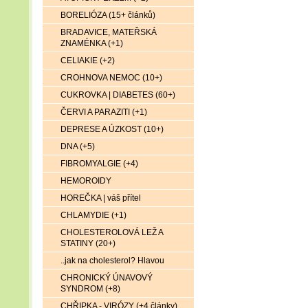
BORELIÓZA (15+ článků)
BRADAVICE, MATEŘSKÁ
ZNAMÉNKA (+1)
CELIAKIE (+2)
CROHNOVA NEMOC (10+)
CUKROVKA | DIABETES (60+)
ČERVI A PARAZITI (+1)
DEPRESE A ÚZKOST (10+)
DNA (+5)
FIBROMYALGIE (+4)
HEMOROIDY
HOREČKA | váš přítel
CHLAMYDIE (+1)
CHOLESTEROLOVÁ LEŽ A
STATINY (20+)
..jak na cholesterol? Hlavou
CHRONICKÝ ÚNAVOVÝ
SYNDROM (+8)
CHŘIPKA - VIRÓZY (+4 články)