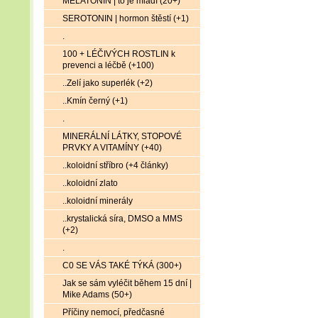
MELATONIN | to je mládí (20+)
SEROTONIN | hormon štěstí (+1)
.
100 + LÉČIVÝCH ROSTLIN k
prevenci a léčbě (+100)
..Zelí jako superlék (+2)
..Kmín černý (+1)
.
MINERÁLNÍ LÁTKY, STOPOVÉ
PRVKY A VITAMÍNY (+40)
..koloidní stříbro (+4 články)
..koloidní zlato
..koloidní minerály
..krystalická síra, DMSO a MMS
(+2)
.
C0 SE VÁS TAKÉ TÝKÁ (300+)
Jak se sám vyléčit během 15 dní |
Mike Adams (50+)
Příčiny nemocí, předčasné