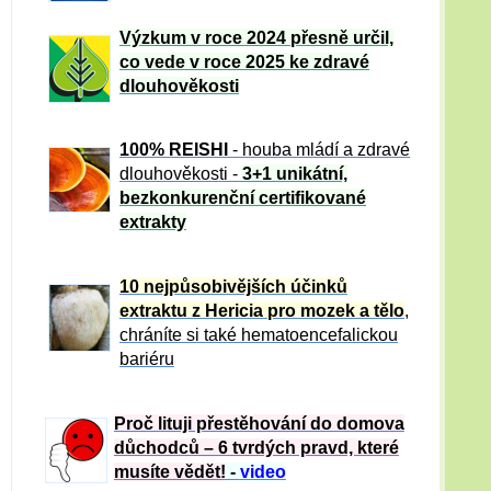
Výzkum v roce 2024 přesně určil,
co vede v roce 2025 ke zdravé
dlouhověkosti
100% REISHI
- houba mládí a zdravé
dlou
h
ověkosti -
3+1 unikátní,
bezkonkurenční certifikované
extrakty
10 nejpůsobivějších účinků
extraktu z Hericia pro mozek a tělo
,
chráníte si také hematoencefalickou
bariéru
Proč lituji přestěhování do domova
důchodců – 6 tvrdých pravd, které
musíte vědět!
-
video