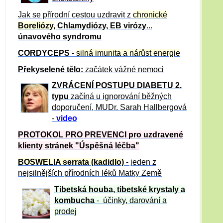
Jak se přírodní cestou uzdravit z
chronické
Boreliózy
, Chlamydiózy, EB virózy
...
únavového syndromu
CORDYCEPS
-
silná imunita a nárůst energie
Překyselené tělo:
začátek vážné nemoci
ZVRÁCE
NÍ POSTUPU DIABETU 2.
typu
začíná u ignorování běžných
doporučení, MUDr. Sarah Hallbergová
-
video
PROTOKOL PRO PREVENCI pro uzdravené
klienty
stránek "Úspěšná léčba"
BOSWELIA serrata (kadidlo)
- jeden z
nejsilnějších přírodních léků Matky Země
Tibetská houba, tibetské
krystaly
a
kombucha
- účinky, darování a
prodej