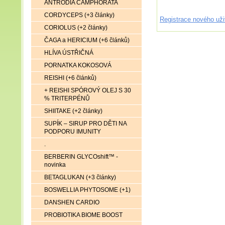
ANTRODIA CAMPHORATA
CORDYCEPS (+3 články)
Registrace nového uži
CORIOLUS (+2 články)
ČAGA a HERICIUM (+6 článků)
HLÍVA ÚSTŘIČNÁ
PORNATKA KOKOSOVÁ
REISHI (+6 článků)
+ REISHI SPÓROVÝ OLEJ S 30
% TRITERPÉNŮ
SHIITAKE (+2 články)
SUPÍK – SIRUP PRO DĚTI NA
PODPORU IMUNITY
.
BERBERIN GLYCOshift™ -
novinka
BETAGLUKAN (+3 články)
BOSWELLIA PHYTOSOME (+1)
DANSHEN CARDIO
PROBIOTIKA BIOME BOOST