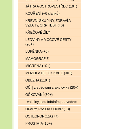
JÁTRA A OSTROPESTŘEC (10+)
KOUŘENÍ (+6 článků)
KREVNÍ SKUPINY, ZDRAVÍ A
VZTAHY, CRP TEST (+6)
KŘEČOVÉ ŽÍLY
LEDVINY A MOČOVÉ CESTY
(20+)
LUPÉNKA (+5)
MAMOGRAFIE
MIGRÉNA (10+)
MOZEK A DETOXIKACE (30+)
OBEZITA (110+)
OČI | zlepšování zraku cviky (20+)
OČKOVÁNÍ (30+)
..vakcíny jsou totálním podvodem
OPARY, PÁSOVÝ OPAR (+3)
OSTEOPORÓZA (+7)
PROSTATA (10+)