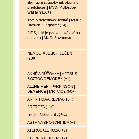
stárnutí a způsoby jak obojímu
předcházet | MVDr.MUDr.Joe
Wallach (10+)
Trvalá detoxikace toxinů | MUDr.
Dietrich Klinghardt (+4)
AIDS, HIV je podvod světového
rozsahu | MUDr.Sazonová
.
NEMOCI A JEJICH LÉČENÍ
(200+)
.
AKNÉ A RŮŽOVKA | VERSUS
ROZTOČ DEMODEX (+1)
ALZHEIMER | PARKINSON |
DEMENCE | MRTVICE (50+)
ARTRITIDA A REVMA (15+)
ARTRÓZA (+10)
..nejlepší kloubní výživa
ASTMA A BRONCHITIDA (+3)
ATEROSKLERÓZA (+2)
ATOPICKÝ EKZÉM (+2)