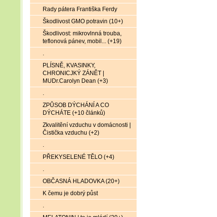
Rady pátera Františka Ferdy
Škodlivost GMO potravin (10+)
Škodlivost: mikrovlnná trouba,
teflonová pánev, mobil... (+19)
.
PLÍSNĚ, KVASINKY,
CHRONICJKÝ ZÁNĚT |
MUDr.Carolyn Dean (+3)
.
ZPŮSOB DÝCHÁNÍ A CO
DÝCHÁTE (+10 článků)
Zkvalitění vzduchu v domácnosti |
Čistička vzduchu (+2)
.
PŘEKYSELENÉ TĚLO (+4)
.
OBČASNÁ HLADOVKA (20+)
K čemu je dobrý půst
.