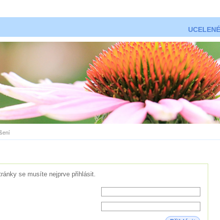
UCELENÉ
ášení
tránky se musíte nejprve přihlásit.