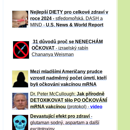
Nejlepší DIETY pro celkové zdraví v
roce 2024 -
středomořská, DASH a
MIND -
U.S. News & World Report
31 důvod
ů proč se NENECHÁM
OČKOVAT
- izraelský rabín
Chananya Weisman
Mezi mladšími Američany prudce
vzrostl nadměrný počet úmrtí, kteří
byli očkováni vakcínou mRNA
Dr. Peter
McCullough:
Jak přírodně
DETOXIKOVAT tělo PO OČKOVÁNÍ
mRNA vakcínou
(protokol) -
video
Devastující efekt pro zdraví
-
glutaman sodný, aspartam a další
excitotoxiny