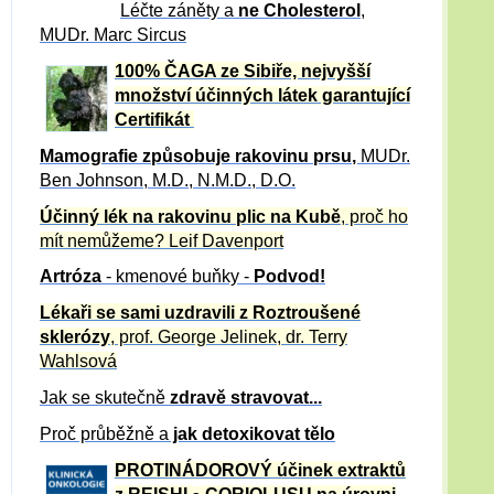
Léčte záněty a
ne Cholesterol
,
MUDr. Marc Sircus
100% ČAGA ze Sibiře, nejvyšší
množství účinných látek garantující
Certifikát
Mamografie způsobuje rakovinu prsu
,
MUDr.
Ben Johnson, M.D., N.M.D., D.O.
Účinný
lék na
rakovinu plic na Kubě
, proč ho
mít nemůžeme?
Leif Davenport
Artróza
- kmenové buňky -
Podvod!
Lékaři se sami uzdravili z Roztroušené
sklerózy
, prof. George Jelinek, dr. Terry
Wahlsová
Jak se skutečně
zdravě
stravovat...
Proč průběžně a
jak detoxikovat tělo
PROTINÁDOROVÝ účinek extraktů