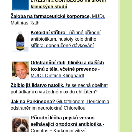
z REISHI
CORIOLUSU
na úrovni
a
klinických studií
Žaloba
na farmaceutické korporace,
MUDr.
Matthias Rath
Koloidní stříbro
- účinné přírodní
antibiotikum,
hustoty koloidního
stříbra, doporučené dávkování
Odstranění rtuti, hliníku a dalších
toxinů z těla, včetně p
revence
-
MUDr. Dietrich Klinghardt
Zblblo již lidstvo natolik,
že se nechá obelhat
pohádkami o vražedném oxidu uhličitém?
Jak na Parkinsona?
Glutathionem, Hericiem a
odstraněním neurotoxinů Chlorellou
Přírodní léčba pejsků versus
selhávající ortodoxní antibiotika
-
Coriolus + Kurkumin vítězí