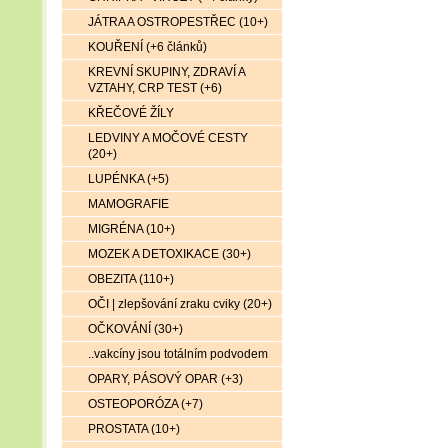
JÁTRA A OSTROPESTŘEC (10+)
KOUŘENÍ (+6 článků)
KREVNÍ SKUPINY, ZDRAVÍ A
VZTAHY, CRP TEST (+6)
KŘEČOVÉ ŽÍLY
LEDVINY A MOČOVÉ CESTY
(20+)
LUPÉNKA (+5)
MAMOGRAFIE
MIGRÉNA (10+)
MOZEK A DETOXIKACE (30+)
OBEZITA (110+)
OČI | zlepšování zraku cviky (20+)
OČKOVÁNÍ (30+)
..vakcíny jsou totálním podvodem
OPARY, PÁSOVÝ OPAR (+3)
OSTEOPORÓZA (+7)
PROSTATA (10+)