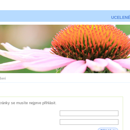
UCELENÉ
ášení
tránky se musíte nejprve přihlásit.