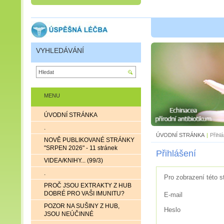
VYHLEDÁVÁNÍ
MENU
ÚVODNÍ STRÁNKA
.
ÚVODNÍ STRÁNKA
|
Přihl
NOVĚ PUBLIKOVANÉ STRÁNKY
"SRPEN 2026" - 11 stránek
Přihlášení
VIDEA/KNIHY... (99/3)
.
Pro zobrazení této s
PROČ JSOU EXTRAKTY Z HUB
DOBRÉ PRO VAŠI IMUNITU?
E-mail
POZOR NA SUŠINY Z HUB,
Heslo
JSOU NEÚČINNÉ