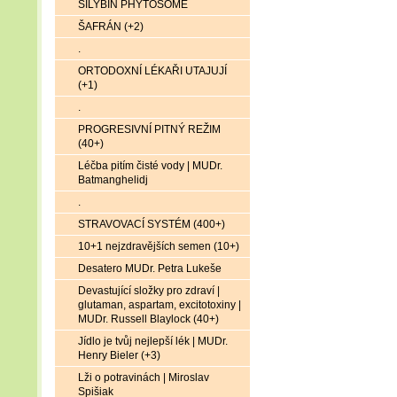
SILYBIN PHYTOSOME
ŠAFRÁN (+2)
.
ORTODOXNÍ LÉKAŘI UTAJUJÍ
(+1)
.
PROGRESIVNÍ PITNÝ REŽIM
(40+)
Léčba pitím čisté vody | MUDr.
Batmanghelidj
.
STRAVOVACÍ SYSTÉM (400+)
10+1 nejzdravějších semen (10+)
Desatero MUDr. Petra Lukeše
Devastující složky pro zdraví |
glutaman, aspartam, excitotoxiny |
MUDr. Russell Blaylock (40+)
Jídlo je tvůj nejlepší lék | MUDr.
Henry Bieler (+3)
Lži o potravinách | Miroslav
Spišiak