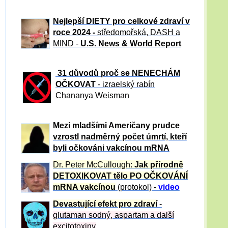
Nejlepší DIETY pro celkové zdraví v
roce 2024 -
středomořská, DASH a
MIND -
U.S. News & World Report
31 důvod
ů proč se NENECHÁM
OČKOVAT
- izraelský rabín
Chananya Weisman
Mezi mladšími Američany prudce
vzrostl nadměrný počet úmrtí, kteří
byli očkováni vakcínou mRNA
Dr. Peter
McCullough:
Jak přírodně
DETOXIKOVAT tělo PO OČKOVÁNÍ
mRNA vakcínou
(protokol) -
video
Devastující efekt pro zdraví
-
glutaman sodný, aspartam a další
excitotoxiny