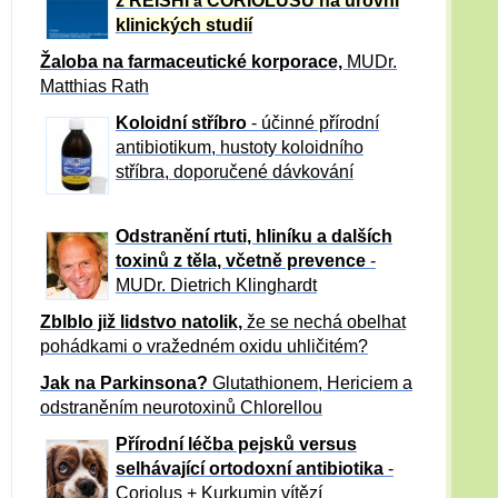
z REISHI
CORIOLUSU
na úrovni
a
klinických studií
Žaloba
na farmaceutické korporace,
MUDr.
Matthias Rath
Koloidní stříbro
- účinné přírodní
antibiotikum,
hustoty koloidního
stříbra, doporučené dávkování
Odstranění rtuti, hliníku a dalších
toxinů z těla, včetně p
revence
-
MUDr. Dietrich Klinghardt
Zblblo již lidstvo natolik,
že se nechá obelhat
pohádkami o vražedném oxidu uhličitém?
Jak na Parkinsona?
Glutathionem, Hericiem a
odstraněním neurotoxinů Chlorellou
Přírodní léčba pejsků versus
selhávající ortodoxní antibiotika
-
Coriolus + Kurkumin vítězí