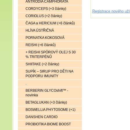
ANTRODIA CAMPHORATA
CORDYCEPS (+3 články)
Registrace nového uži
CORIOLUS (+2 články)
ČAGA a HERICIUM (+6 článků)
HLÍVA ÚSTŘIČNÁ
PORNATKA KOKOSOVÁ
REISHI (+6 článků)
+ REISHI SPÓROVÝ OLEJ S 30
% TRITERPÉNŮ
SHIITAKE (+2 články)
SUPÍK – SIRUP PRO DĚTI NA
PODPORU IMUNITY
.
BERBERIN GLYCOshift™ -
novinka
BETAGLUKAN (+3 články)
BOSWELLIA PHYTOSOME (+1)
DANSHEN CARDIO
PROBIOTIKA BIOME BOOST