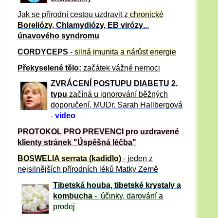
Jak se přírodní cestou uzdravit z
chronické
Boreliózy
, Chlamydiózy, EB virózy
...
únavového syndromu
CORDYCEPS
-
silná imunita a nárůst energie
Překyselené tělo:
začátek vážné nemoci
ZVRÁCE
NÍ POSTUPU DIABETU 2.
typu
začíná u ignorování běžných
doporučení, MUDr. Sarah Hallbergová
-
video
PROTOKOL PRO PREVENCI pro uzdravené
klienty
stránek "Úspěšná léčba"
BOSWELIA serrata (kadidlo)
- jeden z
nejsilnějších přírodních léků Matky Země
Tibetská houba, tibetské
krystaly
a
kombucha
- účinky, darování a
prodej