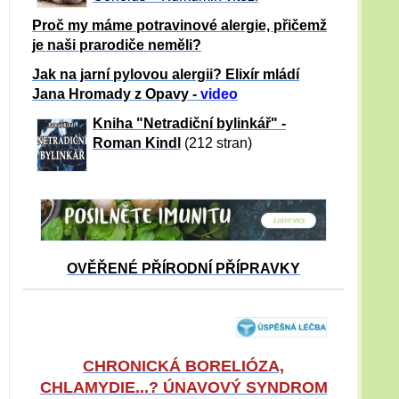
Proč my máme potravinové alergie, přičemž
je naši prarodiče neměli?
Jak na jarní pylovou alergii? Elixír mládí
Jana Hromady z Opavy -
video
Kniha "Netradiční bylinkář" -
Roman Kindl
(212 stran)
OVĚŘENÉ PŘÍRODNÍ PŘÍPRAVKY
CHRONICKÁ BORELIÓZA,
CHLAMYDIE...? ÚNAVOVÝ SYNDROM