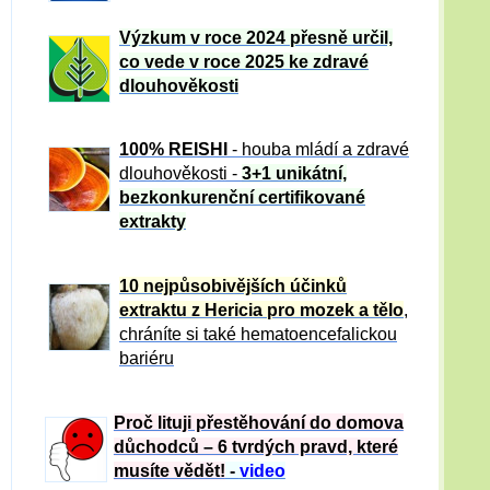
Výzkum v roce 2024 přesně určil,
co vede v roce 2025 ke zdravé
dlouhověkosti
100% REISHI
- houba mládí a zdravé
dlou
h
ověkosti -
3+1 unikátní,
bezkonkurenční certifikované
extrakty
10 nejpůsobivějších účinků
extraktu z Hericia pro mozek a tělo
,
chráníte si také hematoencefalickou
bariéru
Proč lituji přestěhování do domova
důchodců – 6 tvrdých pravd, které
musíte vědět!
-
video