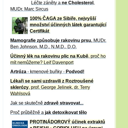
Léčte záněty a
ne Cholesterol
,
MUDr. Marc Sircus
100% ČAGA ze Sibiře, nejvyšší
množství účinných látek garantující
Certifikát
Mamografie způsobuje rakovinu prsu
,
MUDr.
Ben Johnson, M.D., N.M.D., D.O.
Účinný
lék na
rakovinu plic na Kubě
, proč ho
mít nemůžeme?
Leif Davenport
Artróza
- kmenové buňky -
Podvod!
Lékaři se sami uzdravili z Roztroušené
sklerózy
, prof. George Jelinek, dr. Terry
Wahlsová
Jak se skutečně
zdravě
stravovat...
Proč průběžně a
jak detoxikovat tělo
PROTINÁDOROVÝ účinek extraktů