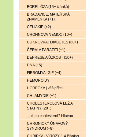
BORELIÓZA (15+ článků)
BRADAVICE, MATEŘSKÁ
ZNAMÉNKA (+1)
CELIAKIE (+2)
CROHNOVA NEMOC (10+)
CUKROVKA | DIABETES (60+)
ČERVI A PARAZITI (+1)
DEPRESE A ÚZKOST (10+)
DNA (+5)
FIBROMYALGIE (+4)
HEMOROIDY
HOREČKA | váš přítel
CHLAMYDIE (+1)
CHOLESTEROLOVÁ LEŽ A
STATINY (20+)
..jak na cholesterol? Hlavou
CHRONICKÝ ÚNAVOVÝ
SYNDROM (+8)
CHŘIPKA - VIRÓZY (+4 články)