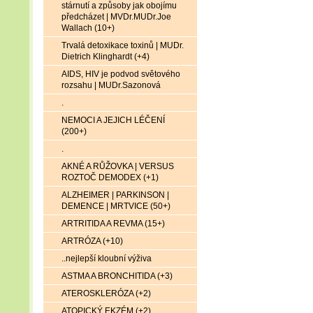
stárnutí a způsoby jak obojímu
předcházet | MVDr.MUDr.Joe
Wallach (10+)
Trvalá detoxikace toxinů | MUDr.
Dietrich Klinghardt (+4)
AIDS, HIV je podvod světového
rozsahu | MUDr.Sazonová
.
NEMOCI A JEJICH LÉČENÍ
(200+)
.
AKNÉ A RŮŽOVKA | VERSUS
ROZTOČ DEMODEX (+1)
ALZHEIMER | PARKINSON |
DEMENCE | MRTVICE (50+)
ARTRITIDA A REVMA (15+)
ARTRÓZA (+10)
..nejlepší kloubní výživa
ASTMA A BRONCHITIDA (+3)
ATEROSKLERÓZA (+2)
ATOPICKÝ EKZÉM (+2)