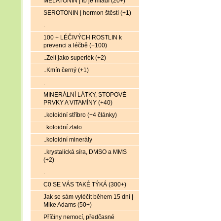
MELATONIN | to je mládí (20+)
SEROTONIN | hormon štěstí (+1)
.
100 + LÉČIVÝCH ROSTLIN k
prevenci a léčbě (+100)
..Zelí jako superlék (+2)
..Kmín černý (+1)
.
MINERÁLNÍ LÁTKY, STOPOVÉ
PRVKY A VITAMÍNY (+40)
..koloidní stříbro (+4 články)
..koloidní zlato
..koloidní minerály
..krystalická síra, DMSO a MMS
(+2)
.
C0 SE VÁS TAKÉ TÝKÁ (300+)
Jak se sám vyléčit během 15 dní |
Mike Adams (50+)
Příčiny nemocí, předčasné