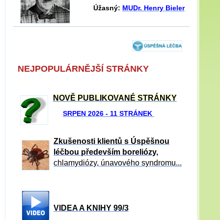
Úžasný:
MUDr. Henry Bieler
NEJPOPULÁRNĚJŠÍ STRÁNKY
NOVĚ PUBLIKOVANÉ STRÁNKY
SRPEN 2026 - 11 STRÁNEK
Zkušenosti klientů s Úspěšnou
léčbou především boreliózy,
chlamydiózy, únavového syndromu...
VIDEA A KNIHY 99/3