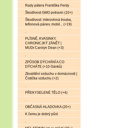
Rady pátera Františka Ferdy
Škodlivost GMO potravin (10+)
Škodlivost: mikrovlnná trouba,
teflonová pánev, mobil... (+19)
.
PLÍSNĚ, KVASINKY,
CHRONICJKÝ ZÁNĚT |
MUDr.Carolyn Dean (+3)
.
ZPŮSOB DÝCHÁNÍ A CO
DÝCHÁTE (+10 článků)
Zkvalitění vzduchu v domácnosti |
Čistička vzduchu (+2)
.
PŘEKYSELENÉ TĚLO (+4)
.
OBČASNÁ HLADOVKA (20+)
K čemu je dobrý půst
.