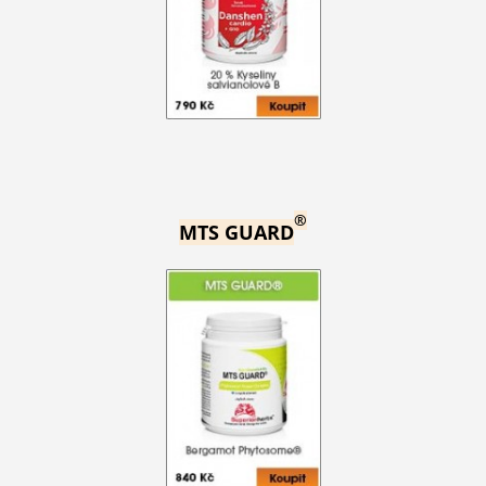
®
MTS GUARD