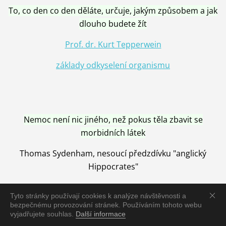
To, co den co den děláte, určuje, jakým způsobem a jak
dlouho budete žít
Prof. dr. Kurt Tepperwein
základy odkyselení organismu
Nemoc není nic jiného, než pokus těla zbavit se
morbidních látek
Thomas Sydenham, nesoucí předzdívku "anglický
Hippocrates"
Tyto stránky používají cookies k analýze návštěvnosti a
bezpečnému provozování stránek. Používáním tohoto webu
vyjadřujete souhlas.
Další informace
Nemoc je vyléčena jen pomocí Přírody, neutralizací a