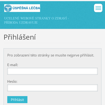
UCELENÉ WEBOVÉ STRÁNKY O ZDRAVÍ -
PŘÍRODA UZDRAVUJE
Přihlášení
Pro zobrazení této stránky se musíte nejprve přihlásit.
E-mail:
Heslo: