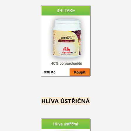
HLÍVA ÚSTŘIČNÁ