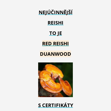
NEJÚČINNĚJŠÍ
REISHI
TO JE
RED REIS
HI
DUANWOOD
S CERTIFIKÁTY