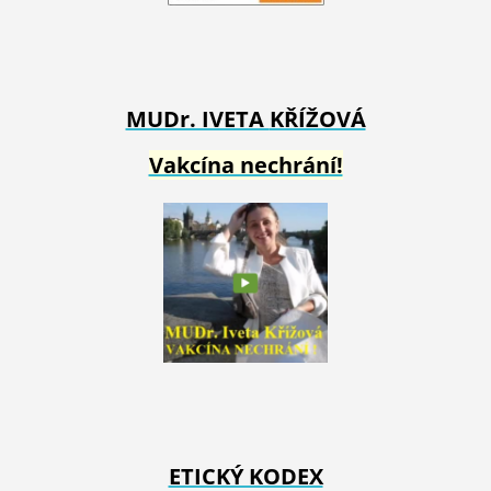
MUDr. IVETA
KŘÍŽOVÁ
Vakcína nechrání!
ETICKÝ KODEX