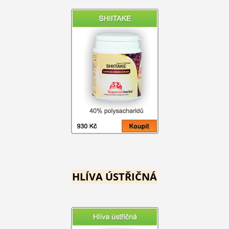
HLÍVA ÚSTŘIČNÁ