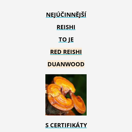
NEJÚČINNĚJŠÍ
REISHI
TO JE
RED REIS
HI
DUANWOOD
S CERTIFIKÁTY