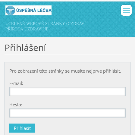
UCELENÉ WEBOVÉ STRÁNKY O ZDRAVÍ -
PŘÍRODA UZDRAVUJE
Přihlášení
Pro zobrazení této stránky se musíte nejprve přihlásit.
E-mail:
Heslo: