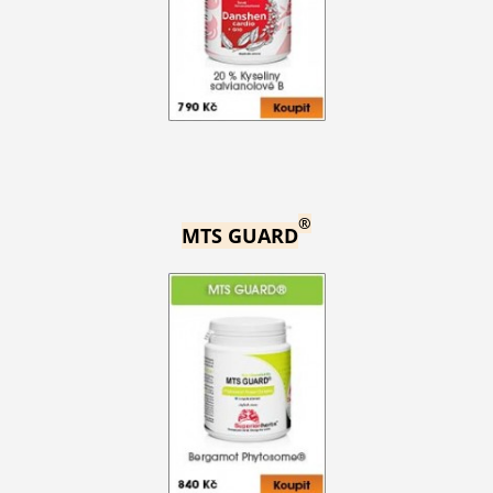
®
MTS GUARD