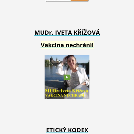
MUDr. IVETA
KŘÍŽOVÁ
Vakcína nechrání!
ETICKÝ KODEX