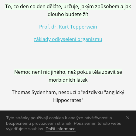
To, co den co den děláte, určuje, jakým způsobem a jak
dlouho budete žít
Prof. dr. Kurt Tepperwein
základy odkyselení organismu
Nemoc není nic jiného, než pokus těla zbavit se
morbidních látek
Thomas Sydenham, nesoucí předzdívku "anglický
Hippocrates"
Tyto stránky používají cookies k analýze návštěvnosti a
bezpečnému provozování stránek. Používáním tohoto webu
vyjadřujete souhlas.
Další informace
Nemoc je vyléčena jen pomocí Přírody, neutralizací a