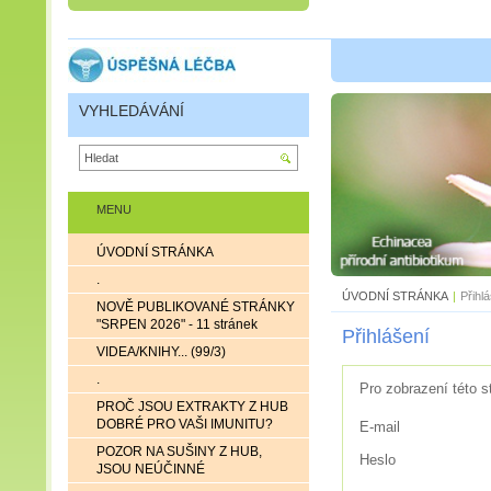
VYHLEDÁVÁNÍ
MENU
ÚVODNÍ STRÁNKA
.
ÚVODNÍ STRÁNKA
|
Přihl
NOVĚ PUBLIKOVANÉ STRÁNKY
"SRPEN 2026" - 11 stránek
Přihlášení
VIDEA/KNIHY... (99/3)
.
Pro zobrazení této s
PROČ JSOU EXTRAKTY Z HUB
DOBRÉ PRO VAŠI IMUNITU?
E-mail
POZOR NA SUŠINY Z HUB,
Heslo
JSOU NEÚČINNÉ