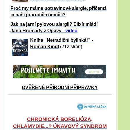
Proč my máme potravinové alergie, přičemž
je naši prarodiče neměli?
Jak na jarní pylovou alergii? Elixír mládí
Jana Hromady z Opavy -
video
Kniha "Netradiční bylinkář" -
Roman Kindl
(212 stran)
OVĚŘENÉ PŘÍRODNÍ PŘÍPRAVKY
CHRONICKÁ BORELIÓZA,
CHLAMYDIE...? ÚNAVOVÝ SYNDROM