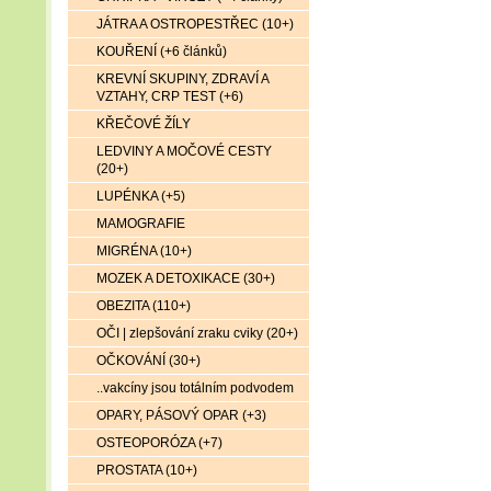
JÁTRA A OSTROPESTŘEC (10+)
KOUŘENÍ (+6 článků)
KREVNÍ SKUPINY, ZDRAVÍ A
VZTAHY, CRP TEST (+6)
KŘEČOVÉ ŽÍLY
LEDVINY A MOČOVÉ CESTY
(20+)
LUPÉNKA (+5)
MAMOGRAFIE
MIGRÉNA (10+)
MOZEK A DETOXIKACE (30+)
OBEZITA (110+)
OČI | zlepšování zraku cviky (20+)
OČKOVÁNÍ (30+)
..vakcíny jsou totálním podvodem
OPARY, PÁSOVÝ OPAR (+3)
OSTEOPORÓZA (+7)
PROSTATA (10+)