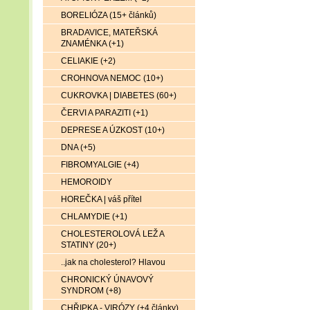
BORELIÓZA (15+ článků)
BRADAVICE, MATEŘSKÁ
ZNAMÉNKA (+1)
CELIAKIE (+2)
CROHNOVA NEMOC (10+)
CUKROVKA | DIABETES (60+)
ČERVI A PARAZITI (+1)
DEPRESE A ÚZKOST (10+)
DNA (+5)
FIBROMYALGIE (+4)
HEMOROIDY
HOREČKA | váš přítel
CHLAMYDIE (+1)
CHOLESTEROLOVÁ LEŽ A
STATINY (20+)
..jak na cholesterol? Hlavou
CHRONICKÝ ÚNAVOVÝ
SYNDROM (+8)
CHŘIPKA - VIRÓZY (+4 články)