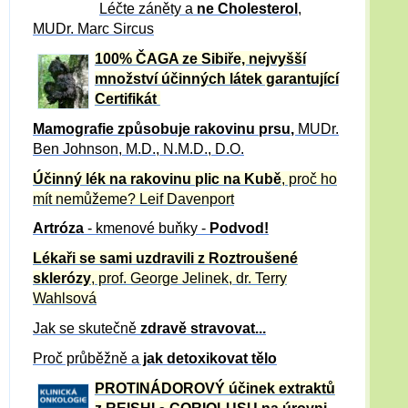
Léčte záněty a
ne Cholesterol
,
MUDr. Marc Sircus
100% ČAGA ze Sibiře, nejvyšší
množství účinných látek garantující
Certifikát
Mamografie způsobuje rakovinu prsu
,
MUDr.
Ben Johnson, M.D., N.M.D., D.O.
Účinný
lék na
rakovinu plic na Kubě
, proč ho
mít nemůžeme?
Leif Davenport
Artróza
- kmenové buňky -
Podvod!
Lékaři se sami uzdravili z Roztroušené
sklerózy
, prof. George Jelinek, dr. Terry
Wahlsová
Jak se skutečně
zdravě
stravovat...
Proč průběžně a
jak detoxikovat tělo
PROTINÁDOROVÝ účinek extraktů