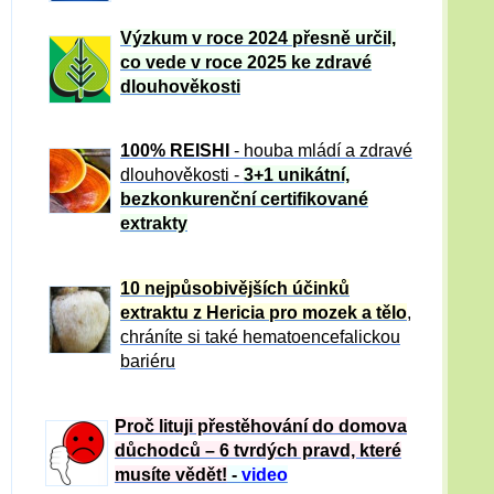
Výzkum v roce 2024 přesně určil,
co vede v roce 2025 ke zdravé
dlouhověkosti
100% REISHI
- houba mládí a zdravé
dlou
h
ověkosti -
3+1 unikátní,
bezkonkurenční certifikované
extrakty
10 nejpůsobivějších účinků
extraktu z Hericia pro mozek a tělo
,
chráníte si také hematoencefalickou
bariéru
Proč lituji přestěhování do domova
důchodců – 6 tvrdých pravd, které
musíte vědět!
-
video