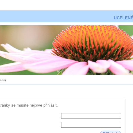
UCELENÉ
ášení
tránky se musíte nejprve přihlásit.