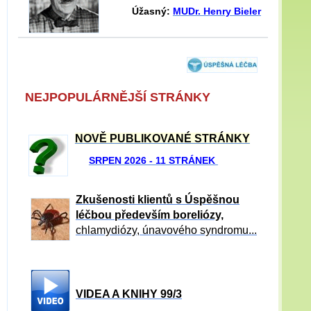
Úžasný:
MUDr. Henry Bieler
NEJPOPULÁRNĚJŠÍ STRÁNKY
NOVĚ PUBLIKOVANÉ STRÁNKY
SRPEN 2026 - 11 STRÁNEK
Zkušenosti klientů s Úspěšnou
léčbou především boreliózy,
chlamydiózy, únavového syndromu...
VIDEA A KNIHY 99/3