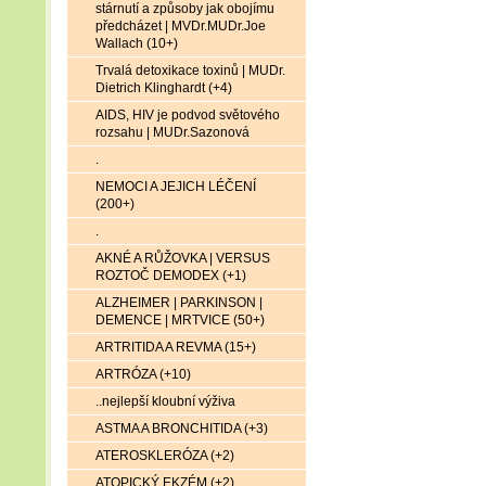
stárnutí a způsoby jak obojímu
předcházet | MVDr.MUDr.Joe
Wallach (10+)
Trvalá detoxikace toxinů | MUDr.
Dietrich Klinghardt (+4)
AIDS, HIV je podvod světového
rozsahu | MUDr.Sazonová
.
NEMOCI A JEJICH LÉČENÍ
(200+)
.
AKNÉ A RŮŽOVKA | VERSUS
ROZTOČ DEMODEX (+1)
ALZHEIMER | PARKINSON |
DEMENCE | MRTVICE (50+)
ARTRITIDA A REVMA (15+)
ARTRÓZA (+10)
..nejlepší kloubní výživa
ASTMA A BRONCHITIDA (+3)
ATEROSKLERÓZA (+2)
ATOPICKÝ EKZÉM (+2)