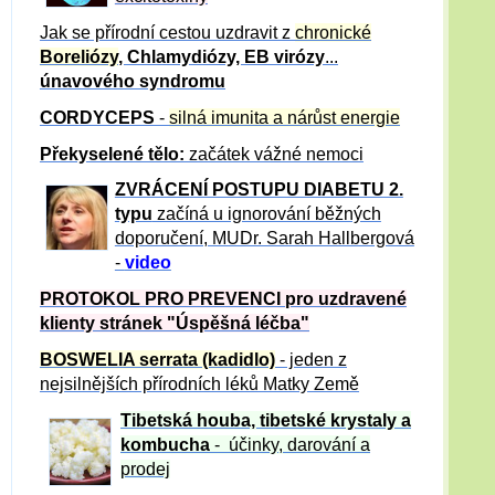
Jak se přírodní cestou uzdravit z
chronické
Boreliózy
, Chlamydiózy, EB virózy
...
únavového syndromu
CORDYCEPS
-
silná imunita a nárůst energie
Překyselené tělo:
začátek vážné nemoci
ZVRÁCE
NÍ POSTUPU DIABETU 2.
typu
začíná u ignorování běžných
doporučení, MUDr. Sarah Hallbergová
-
video
PROTOKOL PRO PREVENCI pro uzdravené
klienty
stránek "Úspěšná léčba"
BOSWELIA serrata (kadidlo)
- jeden z
nejsilnějších přírodních léků Matky Země
Tibetská houba, tibetské
krystaly
a
kombucha
- účinky, darování a
prodej