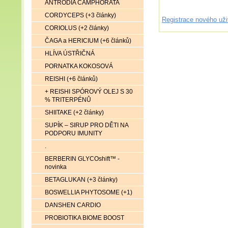
ANTRODIA CAMPHORATA
CORDYCEPS (+3 články)
Registrace nového uži
CORIOLUS (+2 články)
ČAGA a HERICIUM (+6 článků)
HLÍVA ÚSTŘIČNÁ
PORNATKA KOKOSOVÁ
REISHI (+6 článků)
+ REISHI SPÓROVÝ OLEJ S 30
% TRITERPÉNŮ
SHIITAKE (+2 články)
SUPÍK – SIRUP PRO DĚTI NA
PODPORU IMUNITY
.
BERBERIN GLYCOshift™ -
novinka
BETAGLUKAN (+3 články)
BOSWELLIA PHYTOSOME (+1)
DANSHEN CARDIO
PROBIOTIKA BIOME BOOST