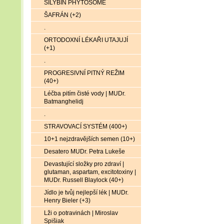
SILYBIN PHYTOSOME
ŠAFRÁN (+2)
.
ORTODOXNÍ LÉKAŘI UTAJUJÍ
(+1)
.
PROGRESIVNÍ PITNÝ REŽIM
(40+)
Léčba pitím čisté vody | MUDr.
Batmanghelidj
.
STRAVOVACÍ SYSTÉM (400+)
10+1 nejzdravějších semen (10+)
Desatero MUDr. Petra Lukeše
Devastující složky pro zdraví |
glutaman, aspartam, excitotoxiny |
MUDr. Russell Blaylock (40+)
Jídlo je tvůj nejlepší lék | MUDr.
Henry Bieler (+3)
Lži o potravinách | Miroslav
Spišiak