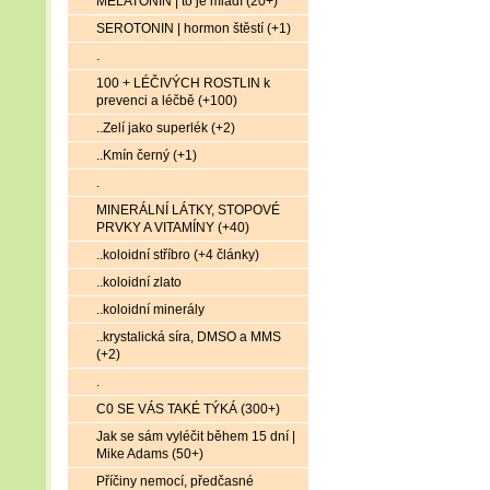
MELATONIN | to je mládí (20+)
SEROTONIN | hormon štěstí (+1)
.
100 + LÉČIVÝCH ROSTLIN k
prevenci a léčbě (+100)
..Zelí jako superlék (+2)
..Kmín černý (+1)
.
MINERÁLNÍ LÁTKY, STOPOVÉ
PRVKY A VITAMÍNY (+40)
..koloidní stříbro (+4 články)
..koloidní zlato
..koloidní minerály
..krystalická síra, DMSO a MMS
(+2)
.
C0 SE VÁS TAKÉ TÝKÁ (300+)
Jak se sám vyléčit během 15 dní |
Mike Adams (50+)
Příčiny nemocí, předčasné