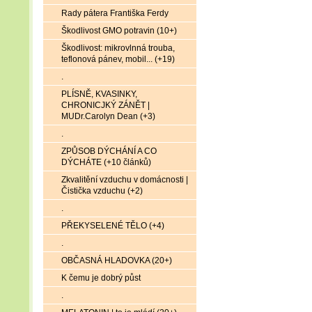
Rady pátera Františka Ferdy
Škodlivost GMO potravin (10+)
Škodlivost: mikrovlnná trouba,
teflonová pánev, mobil... (+19)
.
PLÍSNĚ, KVASINKY,
CHRONICJKÝ ZÁNĚT |
MUDr.Carolyn Dean (+3)
.
ZPŮSOB DÝCHÁNÍ A CO
DÝCHÁTE (+10 článků)
Zkvalitění vzduchu v domácnosti |
Čistička vzduchu (+2)
.
PŘEKYSELENÉ TĚLO (+4)
.
OBČASNÁ HLADOVKA (20+)
K čemu je dobrý půst
.