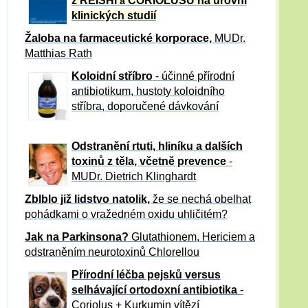
z REISHI
CORIOLUSU
na úrovni
a
klinických studií
Žaloba
na farmaceutické korporace,
MUDr.
Matthias Rath
Koloidní stříbro
- účinné přírodní
antibiotikum,
hustoty koloidního
stříbra, doporučené dávkování
Odstranění rtuti, hliníku a dalších
toxinů z těla, včetně p
revence
-
MUDr. Dietrich Klinghardt
Zblblo již lidstvo natolik,
že se nechá obelhat
pohádkami o vražedném oxidu uhličitém?
Jak na Parkinsona?
Glutathionem, Hericiem a
odstraněním neurotoxinů Chlorellou
Přírodní léčba pejsků versus
selhávající ortodoxní antibiotika
-
Coriolus + Kurkumin vítězí