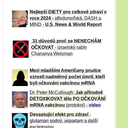
Nejlepší DIETY pro celkové zdraví v
roce 2024 -
středomořská, DASH a
MIND -
U.S. News & World Report
31 důvod
ů proč se NENECHÁM
OČKOVAT
- izraelský rabín
Chananya Weisman
Mezi mladšími Američany prudce
vzrostl nadměrný počet úmrtí, kteří
byli očkováni vakcínou mRNA
Dr. Peter
McCullough:
Jak přírodně
DETOXIKOVAT tělo PO OČKOVÁNÍ
mRNA vakcínou
(protokol) -
video
Devastující efekt pro zdraví
-
glutaman sodný, aspartam a další
excitotoxiny