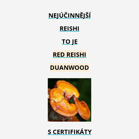
NEJÚČINNĚJŠÍ
REISHI
TO JE
RED REIS
HI
DUANWOOD
S CERTIFIKÁTY