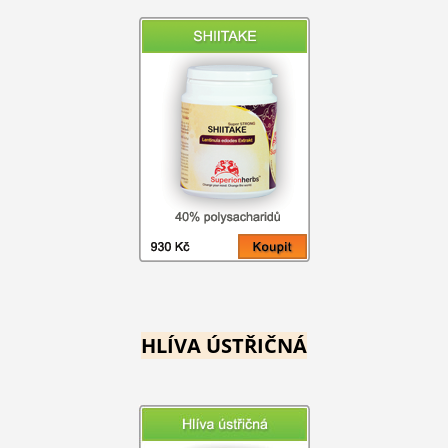
HLÍVA ÚSTŘIČNÁ