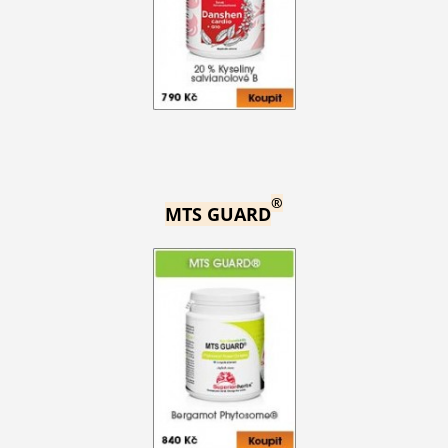
®
MTS GUARD