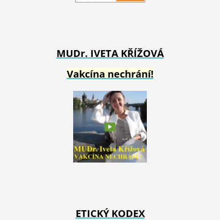
MUDr. IVETA
KŘÍŽOVÁ
Vakcína nechrání!
ETICKÝ KODEX