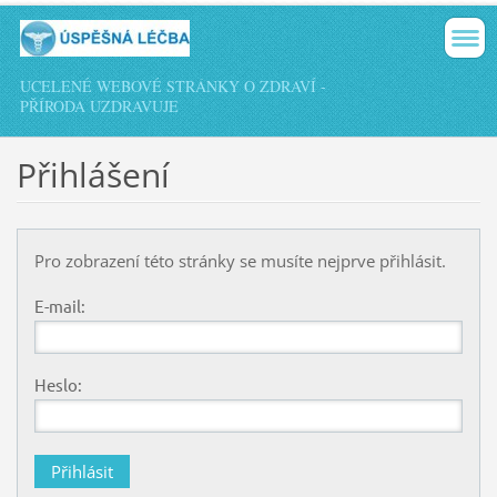
UCELENÉ WEBOVÉ STRÁNKY O ZDRAVÍ -
PŘÍRODA UZDRAVUJE
Přihlášení
Pro zobrazení této stránky se musíte nejprve přihlásit.
E-mail:
Heslo: