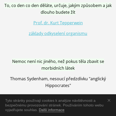
To, co den co den děláte, určuje, jakým způsobem a jak
dlouho budete žít
Prof. dr. Kurt Tepperwein
základy odkyselení organismu
Nemoc není nic jiného, než pokus těla zbavit se
morbidních látek
Thomas Sydenham, nesoucí předzdívku "anglický
Hippocrates"
Tyto stránky používají cookies k analýze návštěvnosti a
bezpečnému provozování stránek. Používáním tohoto webu
vyjadřujete souhlas.
Další informace
Nemoc je vyléčena jen pomocí Přírody, neutralizací a