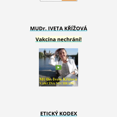
MUDr. IVETA
KŘÍŽOVÁ
Vakcína nechrání!
ETICKÝ KODEX