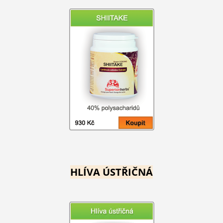
HLÍVA ÚSTŘIČNÁ