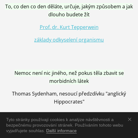
To, co den co den děláte, určuje, jakým způsobem a jak
dlouho budete žít
Prof. dr. Kurt Tepperwein
základy odkyselení organismu
Nemoc není nic jiného, než pokus těla zbavit se
morbidních látek
Thomas Sydenham, nesoucí předzdívku "anglický
Hippocrates"
Tyto stránky používají cookies k analýze návštěvnosti a
bezpečnému provozování stránek. Používáním tohoto webu
vyjadřujete souhlas.
Další informace
Nemoc je vyléčena jen pomocí Přírody, neutralizací a