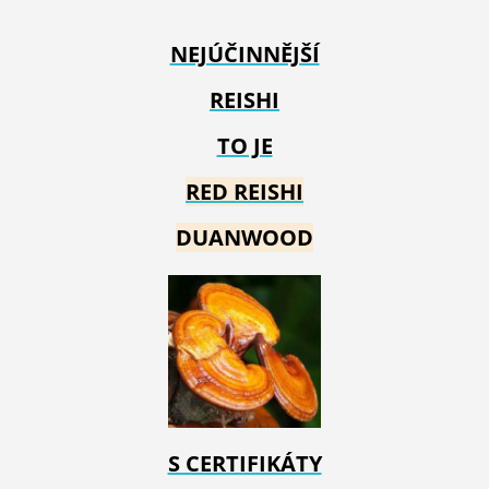
NEJÚČINNĚJŠÍ
REISHI
TO JE
RED REIS
HI
DUANWOOD
S CERTIFIKÁTY