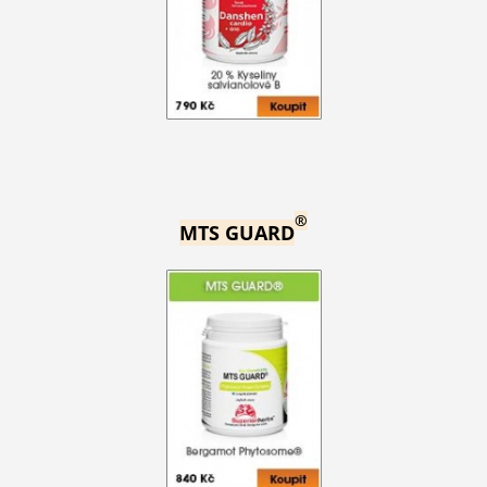
®
MTS GUARD