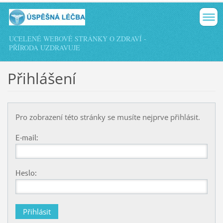
UCELENÉ WEBOVÉ STRÁNKY O ZDRAVÍ -
PŘÍRODA UZDRAVUJE
Přihlášení
Pro zobrazení této stránky se musíte nejprve přihlásit.
E-mail:
Heslo: