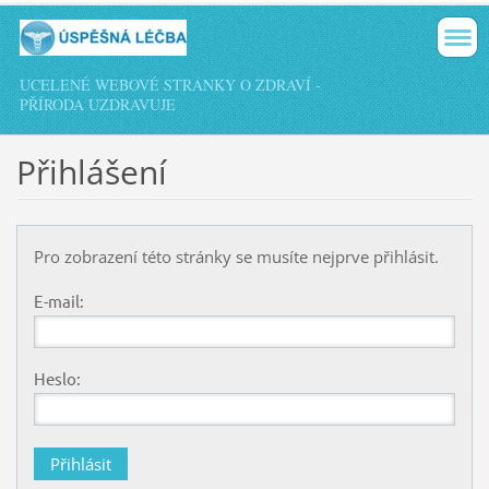
UCELENÉ WEBOVÉ STRÁNKY O ZDRAVÍ -
PŘÍRODA UZDRAVUJE
Přihlášení
Pro zobrazení této stránky se musíte nejprve přihlásit.
E-mail:
Heslo: