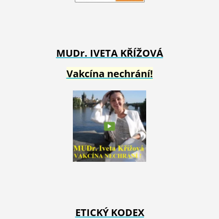
MUDr. IVETA
KŘÍŽOVÁ
Vakcína nechrání!
ETICKÝ KODEX