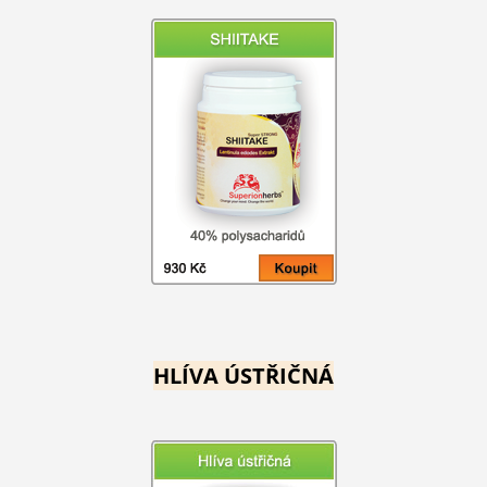
HLÍVA ÚSTŘIČNÁ