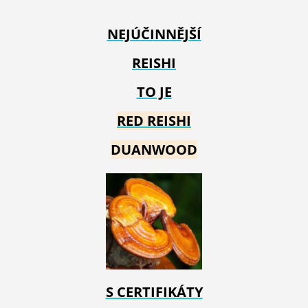
NEJÚČINNĚJŠÍ
REISHI
TO JE
RED REIS
HI
DUANWOOD
S CERTIFIKÁTY