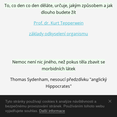
To, co den co den děláte, určuje, jakým způsobem a jak
dlouho budete žít
Prof. dr. Kurt Tepperwein
základy odkyselení organismu
Nemoc není nic jiného, než pokus těla zbavit se
morbidních látek
Thomas Sydenham, nesoucí předzdívku "anglický
Hippocrates"
Tyto stránky používají cookies k analýze návštěvnosti a
bezpečnému provozování stránek. Používáním tohoto webu
vyjadřujete souhlas.
Další informace
Nemoc je vyléčena jen pomocí Přírody, neutralizací a