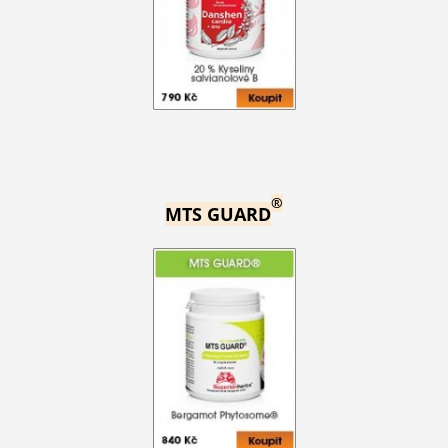
®
MTS GUARD