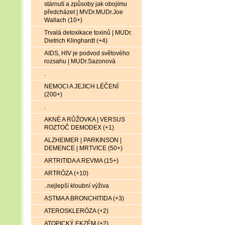
stárnutí a způsoby jak obojímu
předcházet | MVDr.MUDr.Joe
Wallach (10+)
Trvalá detoxikace toxinů | MUDr.
Dietrich Klinghardt (+4)
AIDS, HIV je podvod světového
rozsahu | MUDr.Sazonová
.
NEMOCI A JEJICH LÉČENÍ
(200+)
.
AKNÉ A RŮŽOVKA | VERSUS
ROZTOČ DEMODEX (+1)
ALZHEIMER | PARKINSON |
DEMENCE | MRTVICE (50+)
ARTRITIDA A REVMA (15+)
ARTRÓZA (+10)
..nejlepší kloubní výživa
ASTMA A BRONCHITIDA (+3)
ATEROSKLERÓZA (+2)
ATOPICKÝ EKZÉM (+2)