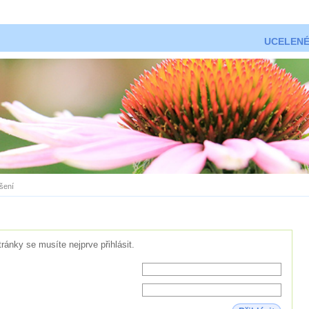
UCELENÉ
ášení
tránky se musíte nejprve přihlásit.