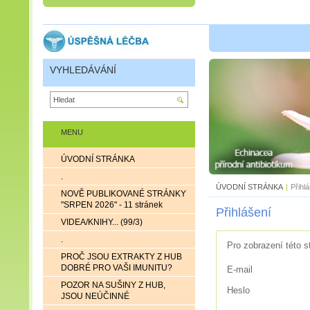
VYHLEDÁVÁNÍ
MENU
ÚVODNÍ STRÁNKA
.
ÚVODNÍ STRÁNKA
|
Přihl
NOVĚ PUBLIKOVANÉ STRÁNKY
"SRPEN 2026" - 11 stránek
Přihlášení
VIDEA/KNIHY... (99/3)
.
Pro zobrazení této s
PROČ JSOU EXTRAKTY Z HUB
DOBRÉ PRO VAŠI IMUNITU?
E-mail
POZOR NA SUŠINY Z HUB,
Heslo
JSOU NEÚČINNÉ