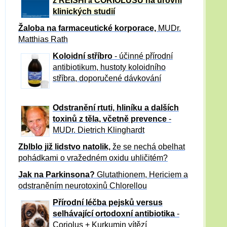
z REISHI
CORIOLUSU
na úrovni
a
klinických studií
Žaloba
na farmaceutické korporace,
MUDr.
Matthias Rath
Koloidní stříbro
- účinné přírodní
antibiotikum,
hustoty koloidního
stříbra, doporučené dávkování
Odstranění rtuti, hliníku a dalších
toxinů z těla, včetně p
revence
-
MUDr. Dietrich Klinghardt
Zblblo již lidstvo natolik,
že se nechá obelhat
pohádkami o vražedném oxidu uhličitém?
Jak na Parkinsona?
Glutathionem, Hericiem a
odstraněním neurotoxinů Chlorellou
Přírodní léčba pejsků versus
selhávající ortodoxní antibiotika
-
Coriolus + Kurkumin vítězí