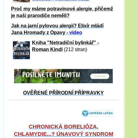
Proč my máme potravinové alergie, přičemž
je naši prarodiče neměli?
Jak na jarní pylovou alergii? Elixír mládí
Jana Hromady z Opavy -
video
Kniha "Netradiční bylinkář" -
Roman Kindl
(212 stran)
OVĚŘENÉ PŘÍRODNÍ PŘÍPRAVKY
CHRONICKÁ BORELIÓZA,
CHLAMYDIE...? ÚNAVOVÝ SYNDROM