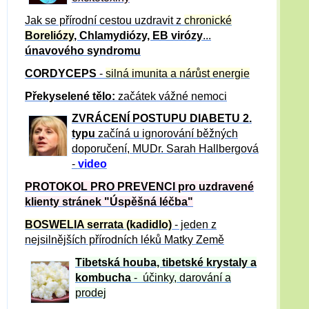
Jak se přírodní cestou uzdravit z
chronické
Boreliózy
, Chlamydiózy, EB virózy
...
únavového syndromu
CORDYCEPS
-
silná imunita a nárůst energie
Překyselené tělo:
začátek vážné nemoci
ZVRÁCE
NÍ POSTUPU DIABETU 2.
typu
začíná u ignorování běžných
doporučení, MUDr. Sarah Hallbergová
-
video
PROTOKOL PRO PREVENCI pro uzdravené
klienty
stránek "Úspěšná léčba"
BOSWELIA serrata (kadidlo)
- jeden z
nejsilnějších přírodních léků Matky Země
Tibetská houba, tibetské
krystaly
a
kombucha
- účinky, darování a
prodej