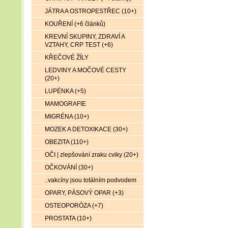
JÁTRA A OSTROPESTŘEC (10+)
KOUŘENÍ (+6 článků)
KREVNÍ SKUPINY, ZDRAVÍ A
VZTAHY, CRP TEST (+6)
KŘEČOVÉ ŽÍLY
LEDVINY A MOČOVÉ CESTY
(20+)
LUPÉNKA (+5)
MAMOGRAFIE
MIGRÉNA (10+)
MOZEK A DETOXIKACE (30+)
OBEZITA (110+)
OČI | zlepšování zraku cviky (20+)
OČKOVÁNÍ (30+)
..vakcíny jsou totálním podvodem
OPARY, PÁSOVÝ OPAR (+3)
OSTEOPORÓZA (+7)
PROSTATA (10+)