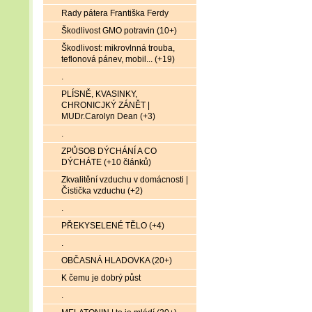
Rady pátera Františka Ferdy
Škodlivost GMO potravin (10+)
Škodlivost: mikrovlnná trouba,
teflonová pánev, mobil... (+19)
.
PLÍSNĚ, KVASINKY,
CHRONICJKÝ ZÁNĚT |
MUDr.Carolyn Dean (+3)
.
ZPŮSOB DÝCHÁNÍ A CO
DÝCHÁTE (+10 článků)
Zkvalitění vzduchu v domácnosti |
Čistička vzduchu (+2)
.
PŘEKYSELENÉ TĚLO (+4)
.
OBČASNÁ HLADOVKA (20+)
K čemu je dobrý půst
.