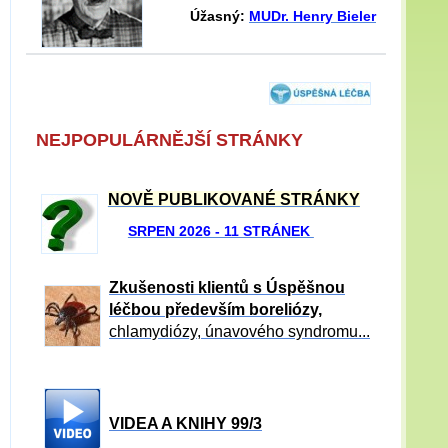
Úžasný:
MUDr. Henry Bieler
NEJPOPULÁRNĚJŠÍ STRÁNKY
NOVĚ PUBLIKOVANÉ STRÁNKY
SRPEN 2026 - 11 STRÁNEK
Zkušenosti klientů s Úspěšnou
léčbou především boreliózy,
chlamydiózy, únavového syndromu...
VIDEA A KNIHY 99/3