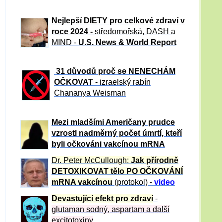
Nejlepší DIETY pro celkové zdraví v
roce 2024 -
středomořská, DASH a
MIND -
U.S. News & World Report
31 důvod
ů proč se NENECHÁM
OČKOVAT
- izraelský rabín
Chananya Weisman
Mezi mladšími Američany prudce
vzrostl nadměrný počet úmrtí, kteří
byli očkováni vakcínou mRNA
Dr. Peter
McCullough:
Jak přírodně
DETOXIKOVAT tělo PO OČKOVÁNÍ
mRNA vakcínou
(protokol) -
video
Devastující efekt pro zdraví
-
glutaman sodný, aspartam a další
excitotoxiny