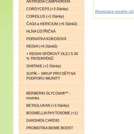
ANTRODIA CAMPHORATA
CORDYCEPS (+3 články)
Registrace nového uži
CORIOLUS (+2 články)
ČAGA a HERICIUM (+6 článků)
HLÍVA ÚSTŘIČNÁ
PORNATKA KOKOSOVÁ
REISHI (+6 článků)
+ REISHI SPÓROVÝ OLEJ S 30
% TRITERPÉNŮ
SHIITAKE (+2 články)
SUPÍK – SIRUP PRO DĚTI NA
PODPORU IMUNITY
.
BERBERIN GLYCOshift™ -
novinka
BETAGLUKAN (+3 články)
BOSWELLIA PHYTOSOME (+1)
DANSHEN CARDIO
PROBIOTIKA BIOME BOOST