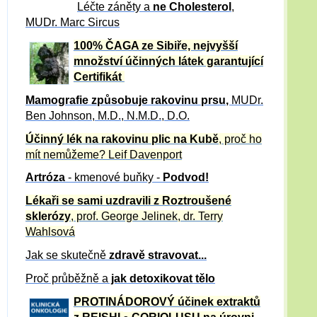
Léčte záněty a
ne Cholesterol
,
MUDr. Marc Sircus
100% ČAGA ze Sibiře, nejvyšší
množství účinných látek garantující
Certifikát
Mamografie způsobuje rakovinu prsu
,
MUDr.
Ben Johnson, M.D., N.M.D., D.O.
Účinný
lék na
rakovinu plic na Kubě
, proč ho
mít nemůžeme?
Leif Davenport
Artróza
- kmenové buňky -
Podvod!
Lékaři se sami uzdravili z Roztroušené
sklerózy
, prof. George Jelinek, dr. Terry
Wahlsová
Jak se skutečně
zdravě
stravovat...
Proč průběžně a
jak detoxikovat tělo
PROTINÁDOROVÝ účinek extraktů