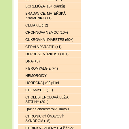
BORELIÓZA (15+ článků)
BRADAVICE, MATEŘSKÁ
ZNAMÉNKA (+1)
CELIAKIE (+2)
CROHNOVA NEMOC (10+)
CUKROVKA | DIABETES (60+)
ČERVI A PARAZITI (+1)
DEPRESE A ÚZKOST (10+)
DNA (+5)
FIBROMYALGIE (+4)
HEMOROIDY
HOREČKA | váš přítel
CHLAMYDIE (+1)
CHOLESTEROLOVÁ LEŽ A
STATINY (20+)
..jak na cholesterol? Hlavou
CHRONICKÝ ÚNAVOVÝ
SYNDROM (+8)
CHŘIPKA - VIRÓZY (+4 články)