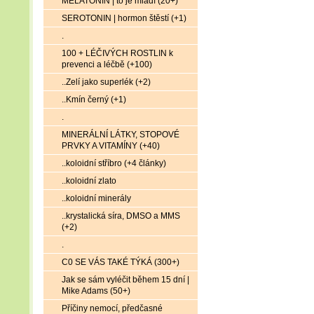
MELATONIN | to je mládí (20+)
SEROTONIN | hormon štěstí (+1)
.
100 + LÉČIVÝCH ROSTLIN k
prevenci a léčbě (+100)
..Zelí jako superlék (+2)
..Kmín černý (+1)
.
MINERÁLNÍ LÁTKY, STOPOVÉ
PRVKY A VITAMÍNY (+40)
..koloidní stříbro (+4 články)
..koloidní zlato
..koloidní minerály
..krystalická síra, DMSO a MMS
(+2)
.
C0 SE VÁS TAKÉ TÝKÁ (300+)
Jak se sám vyléčit během 15 dní |
Mike Adams (50+)
Příčiny nemocí, předčasné