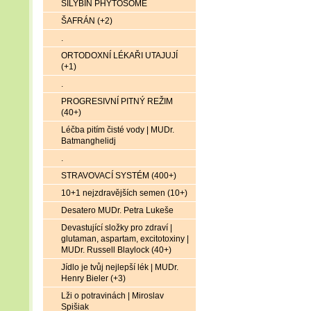
SILYBIN PHYTOSOME
ŠAFRÁN (+2)
.
ORTODOXNÍ LÉKAŘI UTAJUJÍ
(+1)
.
PROGRESIVNÍ PITNÝ REŽIM
(40+)
Léčba pitím čisté vody | MUDr.
Batmanghelidj
.
STRAVOVACÍ SYSTÉM (400+)
10+1 nejzdravějších semen (10+)
Desatero MUDr. Petra Lukeše
Devastující složky pro zdraví |
glutaman, aspartam, excitotoxiny |
MUDr. Russell Blaylock (40+)
Jídlo je tvůj nejlepší lék | MUDr.
Henry Bieler (+3)
Lži o potravinách | Miroslav
Spišiak