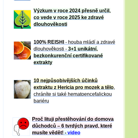
Výzkum v roce 2024 přesně určil,
co vede v roce 2025 ke zdravé
dlouhověkosti
100% REISHI
- houba mládí a zdravé
dlou
h
ověkosti -
3+1 unikátní,
bezkonkurenční certifikované
extrakty
10 nejpůsobivějších účinků
extraktu z Hericia pro mozek a tělo
,
chráníte si také hematoencefalickou
bariéru
Proč lituji přestěhování do domova
důchodců – 6 tvrdých pravd, které
musíte vědět!
-
video