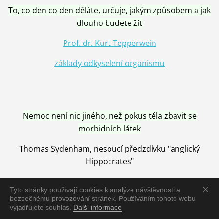
To, co den co den děláte, určuje, jakým způsobem a jak
dlouho budete žít
Prof. dr. Kurt Tepperwein
základy odkyselení organismu
Nemoc není nic jiného, než pokus těla zbavit se
morbidních látek
Thomas Sydenham, nesoucí předzdívku "anglický
Hippocrates"
Tyto stránky používají cookies k analýze návštěvnosti a
bezpečnému provozování stránek. Používáním tohoto webu
vyjadřujete souhlas.
Další informace
Nemoc je vyléčena jen pomocí Přírody, neutralizací a