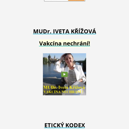
MUDr. IVETA
KŘÍŽOVÁ
Vakcína nechrání!
ETICKÝ KODEX