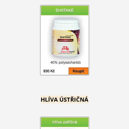
HLÍVA ÚSTŘIČNÁ