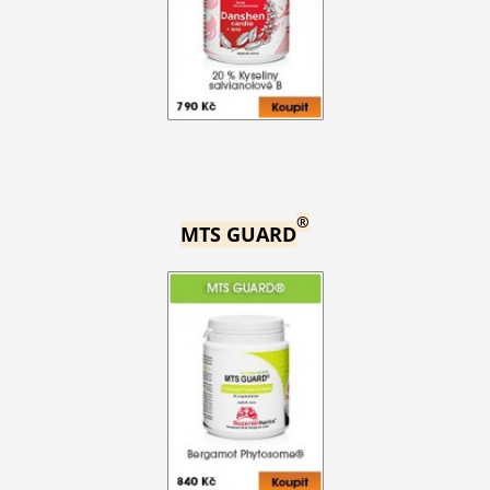
®
MTS GUARD