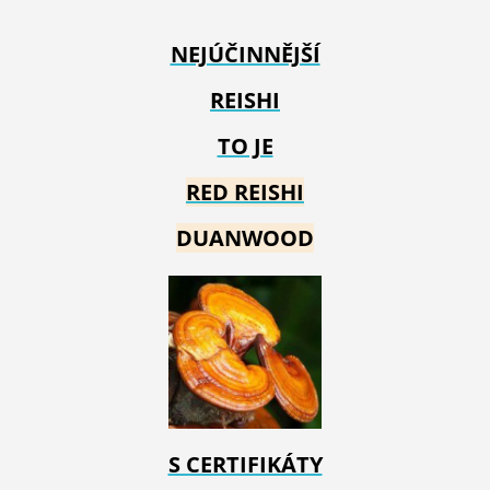
NEJÚČINNĚJŠÍ
REISHI
TO JE
RED REIS
HI
DUANWOOD
S CERTIFIKÁTY