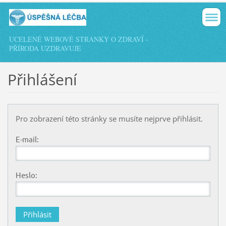
UCELENÉ WEBOVÉ STRÁNKY O ZDRAVÍ -
PŘÍRODA UZDRAVUJE
Přihlášení
Pro zobrazení této stránky se musíte nejprve přihlásit.
E-mail:
Heslo: