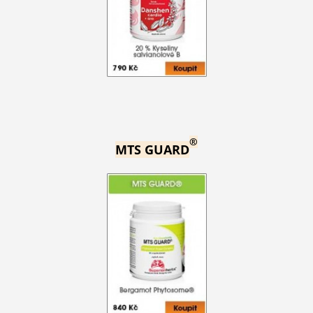
®
MTS GUARD