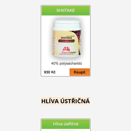
HLÍVA ÚSTŘIČNÁ