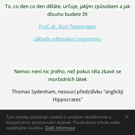
To, co den co den děláte, určuje, jakým způsobem a jak
dlouho budete žít
Prof. dr. Kurt Tepperwein
základy odkyselení organismu
Nemoc není nic jiného, než pokus těla zbavit se
morbidních látek
Thomas Sydenham, nesoucí předzdívku "anglický
Hippocrates"
Tyto stránky používají cookies k analýze návštěvnosti a
bezpečnému provozování stránek. Používáním tohoto webu
vyjadřujete souhlas.
Další informace
Nemoc je vyléčena jen pomocí Přírody, neutralizací a