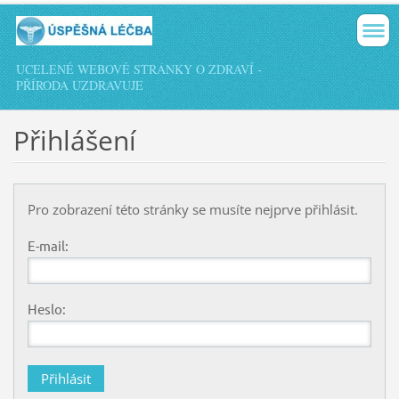
UCELENÉ WEBOVÉ STRÁNKY O ZDRAVÍ -
PŘÍRODA UZDRAVUJE
Přihlášení
Pro zobrazení této stránky se musíte nejprve přihlásit.
E-mail:
Heslo: