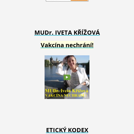
MUDr. IVETA
KŘÍŽOVÁ
Vakcína nechrání!
ETICKÝ KODEX