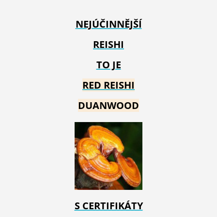
NEJÚČINNĚJŠÍ
REISHI
TO JE
RED REIS
HI
DUANWOOD
S CERTIFIKÁTY