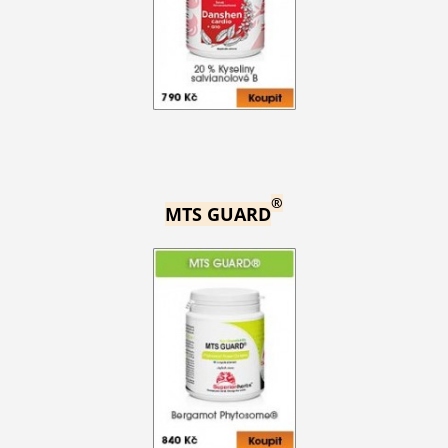
®
MTS GUARD