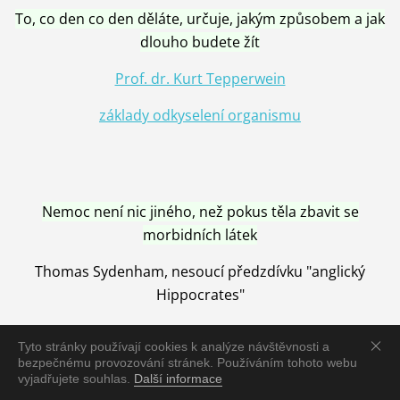
To, co den co den děláte, určuje, jakým způsobem a jak
dlouho budete žít
Prof. dr. Kurt Tepperwein
základy odkyselení organismu
Nemoc není nic jiného, než pokus těla zbavit se
morbidních látek
Thomas Sydenham, nesoucí předzdívku "anglický
Hippocrates"
Tyto stránky používají cookies k analýze návštěvnosti a
bezpečnému provozování stránek. Používáním tohoto webu
vyjadřujete souhlas.
Další informace
Nemoc je vyléčena jen pomocí Přírody, neutralizací a