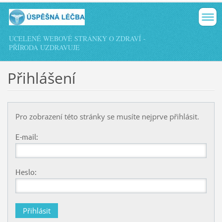
UCELENÉ WEBOVÉ STRÁNKY O ZDRAVÍ -
PŘÍRODA UZDRAVUJE
Přihlášení
Pro zobrazení této stránky se musíte nejprve přihlásit.
E-mail:
Heslo: