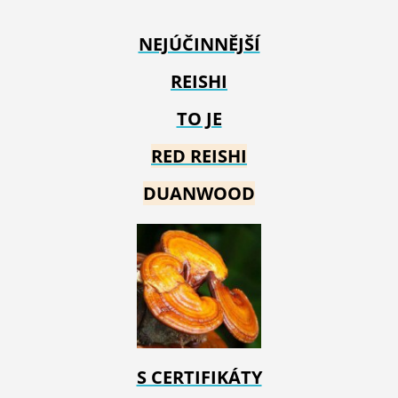
NEJÚČINNĚJŠÍ
REISHI
TO JE
RED REIS
HI
DUANWOOD
S CERTIFIKÁTY