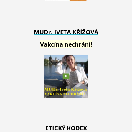
MUDr. IVETA
KŘÍŽOVÁ
Vakcína nechrání!
ETICKÝ KODEX