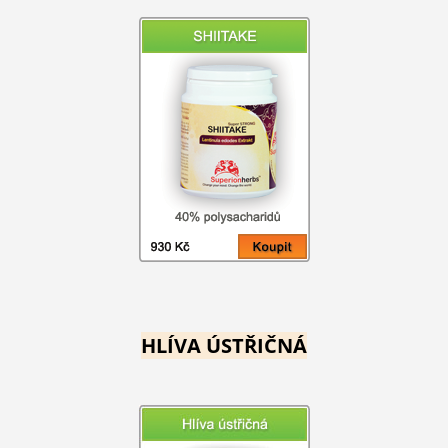
HLÍVA ÚSTŘIČNÁ