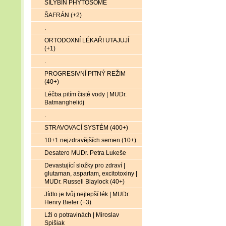
SILYBIN PHYTOSOME
ŠAFRÁN (+2)
.
ORTODOXNÍ LÉKAŘI UTAJUJÍ
(+1)
.
PROGRESIVNÍ PITNÝ REŽIM
(40+)
Léčba pitím čisté vody | MUDr.
Batmanghelidj
.
STRAVOVACÍ SYSTÉM (400+)
10+1 nejzdravějších semen (10+)
Desatero MUDr. Petra Lukeše
Devastující složky pro zdraví |
glutaman, aspartam, excitotoxiny |
MUDr. Russell Blaylock (40+)
Jídlo je tvůj nejlepší lék | MUDr.
Henry Bieler (+3)
Lži o potravinách | Miroslav
Spišiak