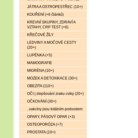
JÁTRA A OSTROPESTŘEC (10+)
KOUŘENÍ (+6 článků)
KREVNÍ SKUPINY, ZDRAVÍ A
VZTAHY, CRP TEST (+6)
KŘEČOVÉ ŽÍLY
LEDVINY A MOČOVÉ CESTY
(20+)
LUPÉNKA (+5)
MAMOGRAFIE
MIGRÉNA (10+)
MOZEK A DETOXIKACE (30+)
OBEZITA (110+)
OČI | zlepšování zraku cviky (20+)
OČKOVÁNÍ (30+)
..vakcíny jsou totálním podvodem
OPARY, PÁSOVÝ OPAR (+3)
OSTEOPORÓZA (+7)
PROSTATA (10+)