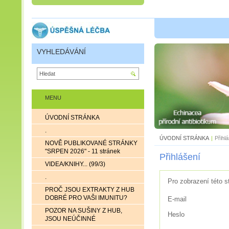
VYHLEDÁVÁNÍ
MENU
ÚVODNÍ STRÁNKA
.
ÚVODNÍ STRÁNKA
|
Přihl
NOVĚ PUBLIKOVANÉ STRÁNKY
"SRPEN 2026" - 11 stránek
Přihlášení
VIDEA/KNIHY... (99/3)
.
Pro zobrazení této s
PROČ JSOU EXTRAKTY Z HUB
DOBRÉ PRO VAŠI IMUNITU?
E-mail
POZOR NA SUŠINY Z HUB,
Heslo
JSOU NEÚČINNÉ