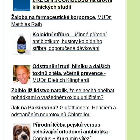
z REISHI
CORIOLUSU
na úrovni
a
klinických studií
Žaloba
na farmaceutické korporace,
MUDr.
Matthias Rath
Koloidní stříbro
- účinné přírodní
antibiotikum,
hustoty koloidního
stříbra, doporučené dávkování
Odstranění rtuti, hliníku a dalších
toxinů z těla, včetně p
revence
-
MUDr. Dietrich Klinghardt
Zblblo již lidstvo natolik,
že se nechá obelhat
pohádkami o vražedném oxidu uhličitém?
Jak na Parkinsona?
Glutathionem, Hericiem a
odstraněním neurotoxinů Chlorellou
Přírodní léčba pejsků versus
selhávající ortodoxní antibiotika
-
Coriolus + Kurkumin vítězí