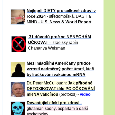
Nejlepší DIETY pro celkové zdraví v
roce 2024 -
středomořská, DASH a
MIND -
U.S. News & World Report
31 důvod
ů proč se NENECHÁM
OČKOVAT
- izraelský rabín
Chananya Weisman
Mezi mladšími Američany prudce
vzrostl nadměrný počet úmrtí, kteří
byli očkováni vakcínou mRNA
Dr. Peter
McCullough:
Jak přírodně
DETOXIKOVAT tělo PO OČKOVÁNÍ
mRNA vakcínou
(protokol) -
video
Devastující efekt pro zdraví
-
glutaman sodný, aspartam a další
excitotoxiny