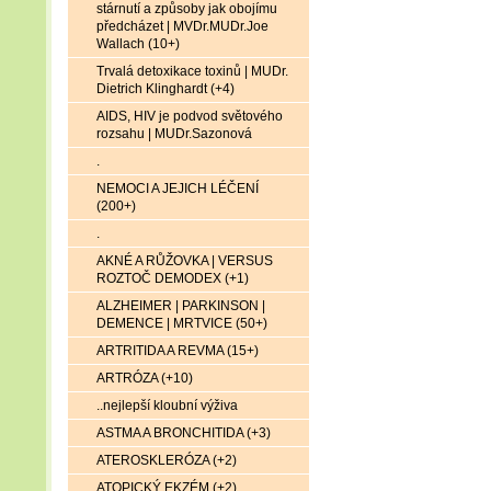
stárnutí a způsoby jak obojímu
předcházet | MVDr.MUDr.Joe
Wallach (10+)
Trvalá detoxikace toxinů | MUDr.
Dietrich Klinghardt (+4)
AIDS, HIV je podvod světového
rozsahu | MUDr.Sazonová
.
NEMOCI A JEJICH LÉČENÍ
(200+)
.
AKNÉ A RŮŽOVKA | VERSUS
ROZTOČ DEMODEX (+1)
ALZHEIMER | PARKINSON |
DEMENCE | MRTVICE (50+)
ARTRITIDA A REVMA (15+)
ARTRÓZA (+10)
..nejlepší kloubní výživa
ASTMA A BRONCHITIDA (+3)
ATEROSKLERÓZA (+2)
ATOPICKÝ EKZÉM (+2)