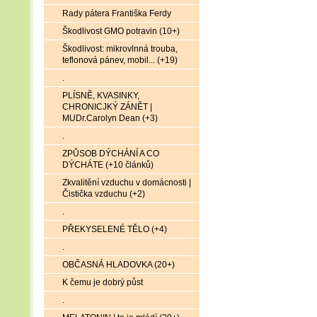
Rady pátera Františka Ferdy
Škodlivost GMO potravin (10+)
Škodlivost: mikrovlnná trouba,
teflonová pánev, mobil... (+19)
.
PLÍSNĚ, KVASINKY,
CHRONICJKÝ ZÁNĚT |
MUDr.Carolyn Dean (+3)
.
ZPŮSOB DÝCHÁNÍ A CO
DÝCHÁTE (+10 článků)
Zkvalitění vzduchu v domácnosti |
Čistička vzduchu (+2)
.
PŘEKYSELENÉ TĚLO (+4)
.
OBČASNÁ HLADOVKA (20+)
K čemu je dobrý půst
.