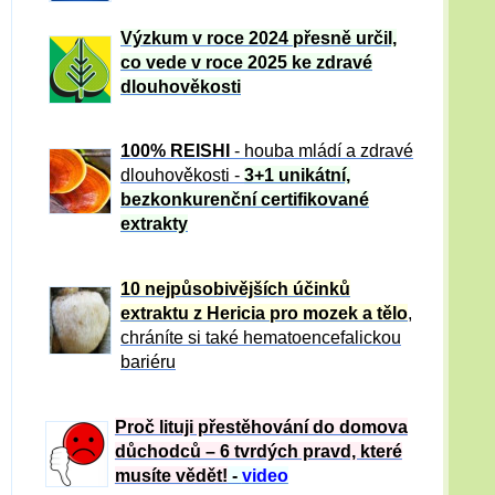
Výzkum v roce 2024 přesně určil,
co vede v roce 2025 ke zdravé
dlouhověkosti
100% REISHI
- houba mládí a zdravé
dlou
h
ověkosti -
3+1 unikátní,
bezkonkurenční certifikované
extrakty
10 nejpůsobivějších účinků
extraktu z Hericia pro mozek a tělo
,
chráníte si také hematoencefalickou
bariéru
Proč lituji přestěhování do domova
důchodců – 6 tvrdých pravd, které
musíte vědět!
-
video