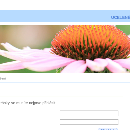
UCELENÉ
ášení
tránky se musíte nejprve přihlásit.