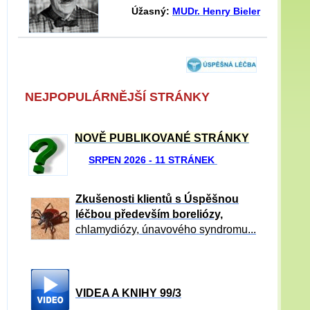
Úžasný:
MUDr. Henry Bieler
NEJPOPULÁRNĚJŠÍ STRÁNKY
NOVĚ PUBLIKOVANÉ STRÁNKY
SRPEN 2026 - 11 STRÁNEK
Zkušenosti klientů s Úspěšnou
léčbou především boreliózy,
chlamydiózy, únavového syndromu...
VIDEA A KNIHY 99/3