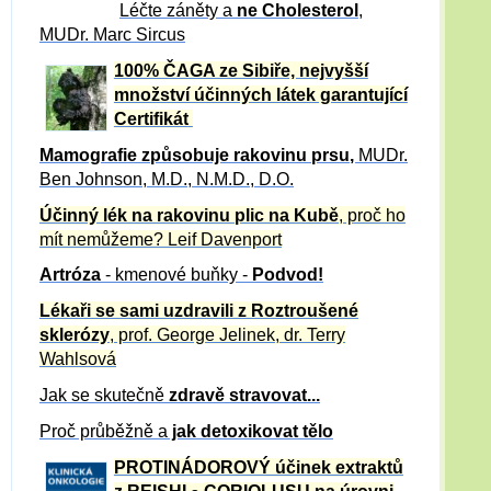
Léčte záněty a
ne Cholesterol
,
MUDr. Marc Sircus
100% ČAGA ze Sibiře, nejvyšší
množství účinných látek garantující
Certifikát
Mamografie způsobuje rakovinu prsu
,
MUDr.
Ben Johnson, M.D., N.M.D., D.O.
Účinný
lék na
rakovinu plic na Kubě
, proč ho
mít nemůžeme?
Leif Davenport
Artróza
- kmenové buňky -
Podvod!
Lékaři se sami uzdravili z Roztroušené
sklerózy
, prof. George Jelinek, dr. Terry
Wahlsová
Jak se skutečně
zdravě
stravovat...
Proč průběžně a
jak detoxikovat tělo
PROTINÁDOROVÝ účinek extraktů