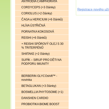
ANTRODIA CAMPHORATA
CORDYCEPS (+3 články)
Registrace nového uži
CORIOLUS (+2 články)
ČAGA a HERICIUM (+6 článků)
HLÍVA ÚSTŘIČNÁ
PORNATKA KOKOSOVÁ
REISHI (+6 článků)
+ REISHI SPÓROVÝ OLEJ S 30
% TRITERPÉNŮ
SHIITAKE (+2 články)
SUPÍK – SIRUP PRO DĚTI NA
PODPORU IMUNITY
.
BERBERIN GLYCOshift™ -
novinka
BETAGLUKAN (+3 články)
BOSWELLIA PHYTOSOME (+1)
DANSHEN CARDIO
PROBIOTIKA BIOME BOOST