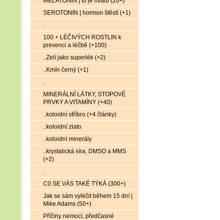
MELATONIN | to je mládí (20+)
SEROTONIN | hormon štěstí (+1)
.
100 + LÉČIVÝCH ROSTLIN k
prevenci a léčbě (+100)
..Zelí jako superlék (+2)
..Kmín černý (+1)
.
MINERÁLNÍ LÁTKY, STOPOVÉ
PRVKY A VITAMÍNY (+40)
..koloidní stříbro (+4 články)
..koloidní zlato
..koloidní minerály
..krystalická síra, DMSO a MMS
(+2)
.
C0 SE VÁS TAKÉ TÝKÁ (300+)
Jak se sám vyléčit během 15 dní |
Mike Adams (50+)
Příčiny nemocí, předčasné