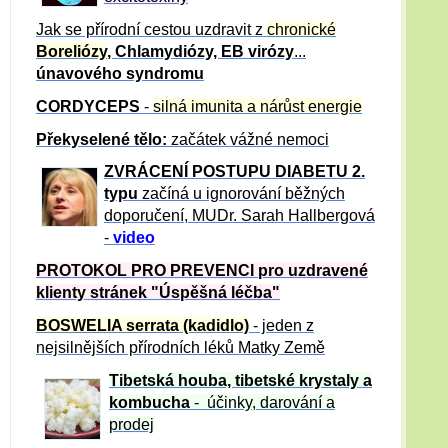
Jak se přírodní cestou uzdravit z
chronické
Boreliózy
, Chlamydiózy, EB virózy
...
únavového syndromu
CORDYCEPS
-
silná imunita a nárůst energie
Překyselené tělo:
začátek vážné nemoci
ZVRÁCE
NÍ POSTUPU DIABETU 2.
typu
začíná u ignorování běžných
doporučení, MUDr. Sarah Hallbergová
-
video
PROTOKOL PRO PREVENCI pro uzdravené
klienty
stránek "Úspěšná léčba"
BOSWELIA serrata (kadidlo)
- jeden z
nejsilnějších přírodních léků Matky Země
Tibetská houba, tibetské
krystaly
a
kombucha
- účinky, darování a
prodej