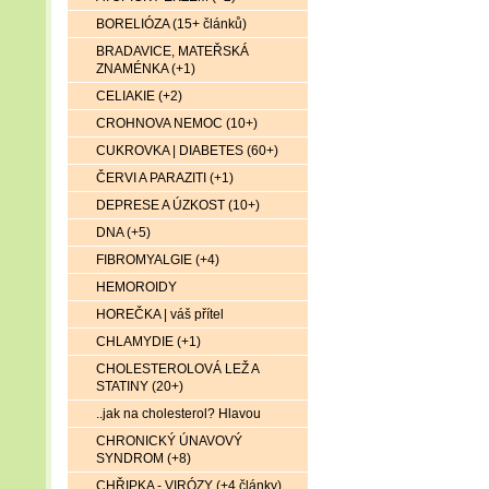
BORELIÓZA (15+ článků)
BRADAVICE, MATEŘSKÁ
ZNAMÉNKA (+1)
CELIAKIE (+2)
CROHNOVA NEMOC (10+)
CUKROVKA | DIABETES (60+)
ČERVI A PARAZITI (+1)
DEPRESE A ÚZKOST (10+)
DNA (+5)
FIBROMYALGIE (+4)
HEMOROIDY
HOREČKA | váš přítel
CHLAMYDIE (+1)
CHOLESTEROLOVÁ LEŽ A
STATINY (20+)
..jak na cholesterol? Hlavou
CHRONICKÝ ÚNAVOVÝ
SYNDROM (+8)
CHŘIPKA - VIRÓZY (+4 články)