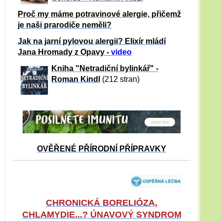
Proč my máme potravinové alergie, přičemž
je naši prarodiče neměli?
Jak na jarní pylovou alergii? Elixír mládí
Jana Hromady z Opavy -
video
Kniha "Netradiční bylinkář" -
Roman Kindl
(212 stran)
OVĚŘENÉ PŘÍRODNÍ PŘÍPRAVKY
CHRONICKÁ BORELIÓZA,
CHLAMYDIE...? ÚNAVOVÝ SYNDROM