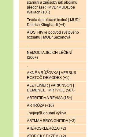
stárnutí a způsoby jak obojímu
předcházet | MVDr.MUDr.Joe
Wallach (10+)
Trvalá detoxikace toxinů | MUDr.
Dietrich Klinghardt (+4)
AIDS, HIV je podvod světového
rozsahu | MUDr.Sazonová
.
NEMOCI A JEJICH LÉČENÍ
(200+)
.
AKNÉ A RŮŽOVKA | VERSUS
ROZTOČ DEMODEX (+1)
ALZHEIMER | PARKINSON |
DEMENCE | MRTVICE (50+)
ARTRITIDA A REVMA (15+)
ARTRÓZA (+10)
..nejlepší kloubní výživa
ASTMA A BRONCHITIDA (+3)
ATEROSKLERÓZA (+2)
ATOPICKÝ EKZÉM (+2)