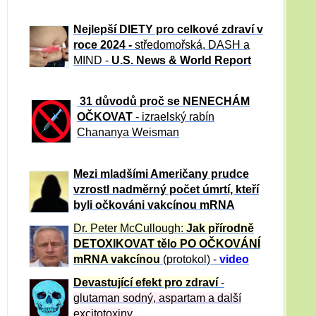
Nejlepší DIETY pro celkové zdraví v
roce 2024 -
středomořská, DASH a
MIND -
U.S. News & World Report
31 důvod
ů proč se NENECHÁM
OČKOVAT
- izraelský rabín
Chananya Weisman
Mezi mladšími Američany prudce
vzrostl nadměrný počet úmrtí, kteří
byli očkováni vakcínou mRNA
Dr. Peter
McCullough:
Jak přírodně
DETOXIKOVAT tělo PO OČKOVÁNÍ
mRNA vakcínou
(protokol) -
video
Devastující efekt pro zdraví
-
glutaman sodný, aspartam a další
excitotoxiny