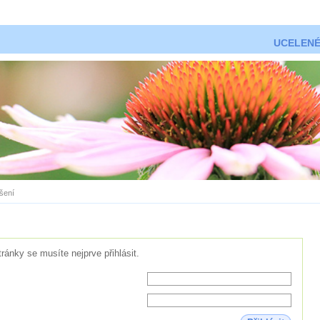
UCELENÉ
ášení
tránky se musíte nejprve přihlásit.