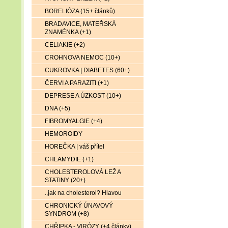
BORELIÓZA (15+ článků)
BRADAVICE, MATEŘSKÁ
ZNAMÉNKA (+1)
CELIAKIE (+2)
CROHNOVA NEMOC (10+)
CUKROVKA | DIABETES (60+)
ČERVI A PARAZITI (+1)
DEPRESE A ÚZKOST (10+)
DNA (+5)
FIBROMYALGIE (+4)
HEMOROIDY
HOREČKA | váš přítel
CHLAMYDIE (+1)
CHOLESTEROLOVÁ LEŽ A
STATINY (20+)
..jak na cholesterol? Hlavou
CHRONICKÝ ÚNAVOVÝ
SYNDROM (+8)
CHŘIPKA - VIRÓZY (+4 články)