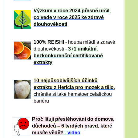
Výzkum v roce 2024 přesně určil,
co vede v roce 2025 ke zdravé
dlouhověkosti
100% REISHI
- houba mládí a zdravé
dlou
h
ověkosti -
3+1 unikátní,
bezkonkurenční certifikované
extrakty
10 nejpůsobivějších účinků
extraktu z Hericia pro mozek a tělo
,
chráníte si také hematoencefalickou
bariéru
Proč lituji přestěhování do domova
důchodců – 6 tvrdých pravd, které
musíte vědět!
-
video