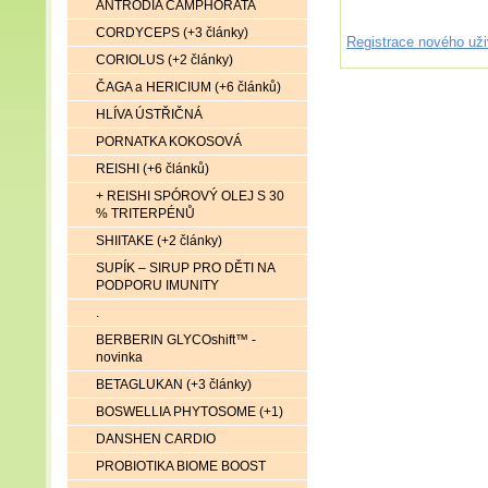
ANTRODIA CAMPHORATA
CORDYCEPS (+3 články)
Registrace nového uži
CORIOLUS (+2 články)
ČAGA a HERICIUM (+6 článků)
HLÍVA ÚSTŘIČNÁ
PORNATKA KOKOSOVÁ
REISHI (+6 článků)
+ REISHI SPÓROVÝ OLEJ S 30
% TRITERPÉNŮ
SHIITAKE (+2 články)
SUPÍK – SIRUP PRO DĚTI NA
PODPORU IMUNITY
.
BERBERIN GLYCOshift™ -
novinka
BETAGLUKAN (+3 články)
BOSWELLIA PHYTOSOME (+1)
DANSHEN CARDIO
PROBIOTIKA BIOME BOOST