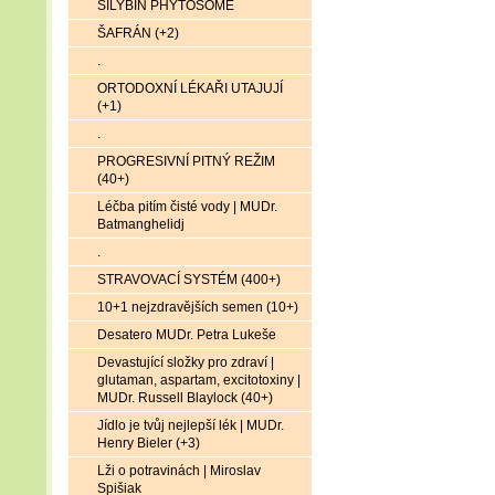
SILYBIN PHYTOSOME
ŠAFRÁN (+2)
.
ORTODOXNÍ LÉKAŘI UTAJUJÍ
(+1)
.
PROGRESIVNÍ PITNÝ REŽIM
(40+)
Léčba pitím čisté vody | MUDr.
Batmanghelidj
.
STRAVOVACÍ SYSTÉM (400+)
10+1 nejzdravějších semen (10+)
Desatero MUDr. Petra Lukeše
Devastující složky pro zdraví |
glutaman, aspartam, excitotoxiny |
MUDr. Russell Blaylock (40+)
Jídlo je tvůj nejlepší lék | MUDr.
Henry Bieler (+3)
Lži o potravinách | Miroslav
Spišiak