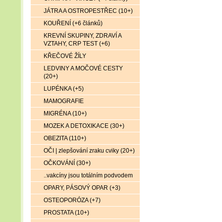
JÁTRA A OSTROPESTŘEC (10+)
KOUŘENÍ (+6 článků)
KREVNÍ SKUPINY, ZDRAVÍ A
VZTAHY, CRP TEST (+6)
KŘEČOVÉ ŽÍLY
LEDVINY A MOČOVÉ CESTY
(20+)
LUPÉNKA (+5)
MAMOGRAFIE
MIGRÉNA (10+)
MOZEK A DETOXIKACE (30+)
OBEZITA (110+)
OČI | zlepšování zraku cviky (20+)
OČKOVÁNÍ (30+)
..vakcíny jsou totálním podvodem
OPARY, PÁSOVÝ OPAR (+3)
OSTEOPORÓZA (+7)
PROSTATA (10+)