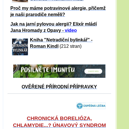
Proč my máme potravinové alergie, přičemž
je naši prarodiče neměli?
Jak na jarní pylovou alergii? Elixír mládí
Jana Hromady z Opavy -
video
Kniha "Netradiční bylinkář" -
Roman Kindl
(212 stran)
OVĚŘENÉ PŘÍRODNÍ PŘÍPRAVKY
CHRONICKÁ BORELIÓZA,
CHLAMYDIE...? ÚNAVOVÝ SYNDROM