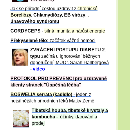
Jak se přírodní cestou uzdravit z
chronické
Boreliózy
, Chlamydiózy, EB virózy
...
únavového syndromu
CORDYCEPS
-
silná imunita a nárůst energie
Překyselené tělo:
začátek vážné nemoci
ZVRÁCE
NÍ POSTUPU DIABETU 2.
typu
začíná u ignorování běžných
doporučení, MUDr. Sarah Hallbergová
-
video
PROTOKOL PRO PREVENCI pro uzdravené
klienty
stránek "Úspěšná léčba"
BOSWELIA serrata (kadidlo)
- jeden z
nejsilnějších přírodních léků Matky Země
Tibetská houba, tibetské
krystaly
a
kombucha
- účinky, darování a
prodej