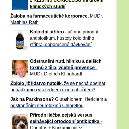
z REISHI
CORIOLUSU
na úrovni
a
klinických studií
Žaloba
na farmaceutické korporace,
MUDr.
Matthias Rath
Koloidní stříbro
- účinné přírodní
antibiotikum,
hustoty koloidního
stříbra, doporučené dávkování
Odstranění rtuti, hliníku a dalších
toxinů z těla, včetně p
revence
-
MUDr. Dietrich Klinghardt
Zblblo již lidstvo natolik,
že se nechá obelhat
pohádkami o vražedném oxidu uhličitém?
Jak na Parkinsona?
Glutathionem, Hericiem a
odstraněním neurotoxinů Chlorellou
Přírodní léčba pejsků versus
selhávající ortodoxní antibiotika
-
Coriolus + Kurkumin vítězí