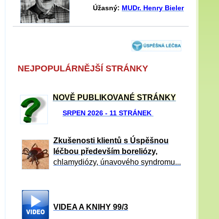
Úžasný:
MUDr. Henry Bieler
NEJPOPULÁRNĚJŠÍ STRÁNKY
NOVĚ PUBLIKOVANÉ STRÁNKY
SRPEN 2026 - 11 STRÁNEK
Zkušenosti klientů s Úspěšnou
léčbou především boreliózy,
chlamydiózy, únavového syndromu...
VIDEA A KNIHY 99/3