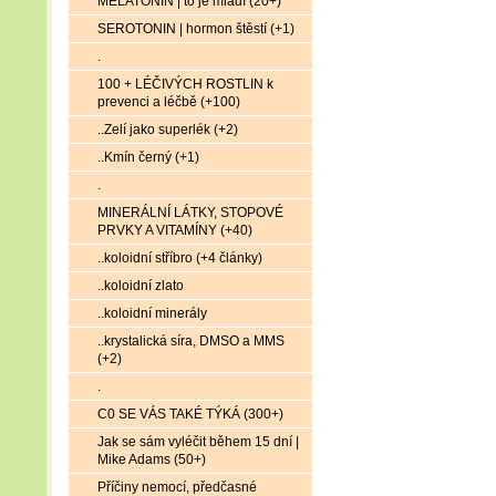
MELATONIN | to je mládí (20+)
SEROTONIN | hormon štěstí (+1)
.
100 + LÉČIVÝCH ROSTLIN k
prevenci a léčbě (+100)
..Zelí jako superlék (+2)
..Kmín černý (+1)
.
MINERÁLNÍ LÁTKY, STOPOVÉ
PRVKY A VITAMÍNY (+40)
..koloidní stříbro (+4 články)
..koloidní zlato
..koloidní minerály
..krystalická síra, DMSO a MMS
(+2)
.
C0 SE VÁS TAKÉ TÝKÁ (300+)
Jak se sám vyléčit během 15 dní |
Mike Adams (50+)
Příčiny nemocí, předčasné