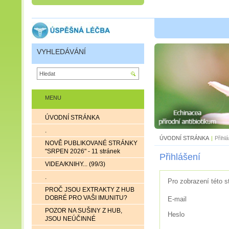
VYHLEDÁVÁNÍ
MENU
ÚVODNÍ STRÁNKA
.
ÚVODNÍ STRÁNKA
|
Přihl
NOVĚ PUBLIKOVANÉ STRÁNKY
"SRPEN 2026" - 11 stránek
Přihlášení
VIDEA/KNIHY... (99/3)
.
Pro zobrazení této s
PROČ JSOU EXTRAKTY Z HUB
DOBRÉ PRO VAŠI IMUNITU?
E-mail
POZOR NA SUŠINY Z HUB,
Heslo
JSOU NEÚČINNÉ