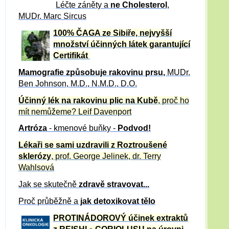
Léčte záněty a
ne Cholesterol
,
MUDr. Marc Sircus
100% ČAGA ze Sibiře, nejvyšší
množství účinných látek garantující
Certifikát
Mamografie způsobuje rakovinu prsu
,
MUDr.
Ben Johnson, M.D., N.M.D., D.O.
Účinný
lék na
rakovinu plic na Kubě
, proč ho
mít nemůžeme?
Leif Davenport
Artróza
- kmenové buňky -
Podvod!
Lékaři se sami uzdravili z Roztroušené
sklerózy
, prof. George Jelinek, dr. Terry
Wahlsová
Jak se skutečně
zdravě
stravovat...
Proč průběžně a
jak detoxikovat tělo
PROTINÁDOROVÝ účinek extraktů